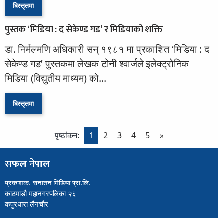
बिस्तृतमा
पुस्तक ‘मिडिया : द सेकेण्ड गड’ र मिडियाको शक्ति
डा. निर्मलमणि अधिकारी सन् १९८१ मा प्रकाशित ‘मिडिया : द
सेकेण्ड गड’ पुस्तकमा लेखक टोनी श्वार्जले इलेक्ट्रोनिक
मिडिया (विद्युतीय माध्यम) को...
बिस्तृतमा
पृष्ठांकन:
1
2
3
4
5
»
सफल नेपाल
प्रकाशक: सनातन मिडिया प्रा.लि.
काठमाडौ महानगरपलिका २६
कपुरधारा लैनचौर