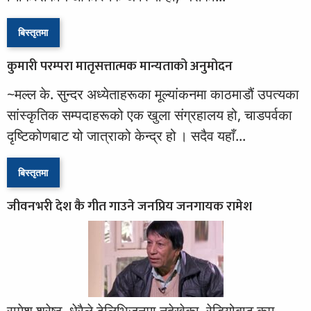
बिस्तृतमा
कुमारी परम्परा मातृसत्तात्मक मान्यताको अनुमोदन
~मल्ल के. सुन्दर अध्येताहरूका मूल्यांकनमा काठमाडौं उपत्यका
सांस्कृतिक सम्पदाहरूको एक खुला संग्रहालय हो, चाडपर्वका
दृष्टिकोणबाट यो जात्राको केन्द्र हो । सदैव यहाँ...
बिस्तृतमा
जीवनभरी देश कै गीत गाउने जनप्रिय जनगायक रामेश
रामेश श्रेष्ठ, धेरैले टेलिभिजनमा नदेखेका, रेडियोबाट कम