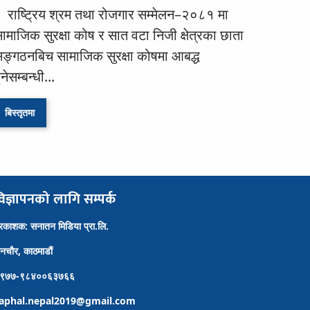
राष्ट्रिय श्रम तथा रोजगार सम्मेलन–२०८१ मा
ामाजिक सुरक्षा कोष र सात वटा निजी क्षेत्रका छाता
ङ्गठनबिच सामाजिक सुरक्षा कोषमा आबद्ध
ुनेसम्बन्धी...
बिस्तृतमा
िज्ञापनको लागि सम्पर्क
्रकाशक: सनातन मिडिया प्रा.लि.
ैनचौर, काठमाडौं
९७७-९८४००६३७६६
aphal.nepal2019@gmail.com