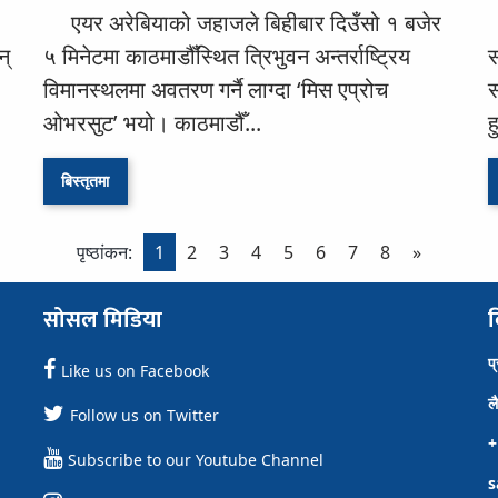
एयर अरेबियाको जहाजले बिहीबार दिउँसो १ बजेर
न्
५ मिनेटमा काठमाडौँस्थित त्रिभुवन अन्तर्राष्ट्रिय
स
विमानस्थलमा अवतरण गर्नै लाग्दा ‘मिस एप्रोच
स
ओभरसुट’ भयो। काठमाडौँ...
ह
बिस्तृतमा
पृष्ठांकन:
1
2
3
4
5
6
7
8
»
सोसल मिडिया
व
प
Like us on Facebook
ल
Follow us on Twitter
+
Subscribe to our Youtube Channel
s