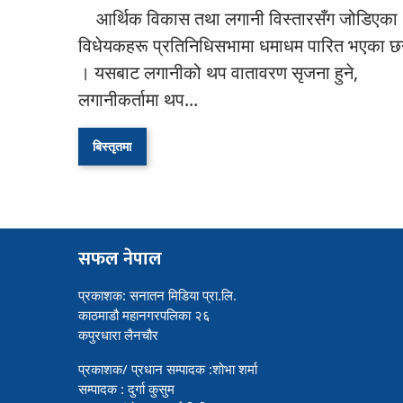
आर्थिक विकास तथा लगानी विस्तारसँग जोडिएका
विधेयकहरू प्रतिनिधिसभामा धमाधम पारित भएका छ
। यसबाट लगानीको थप वातावरण सृजना हुने,
लगानीकर्तामा थप...
बिस्तृतमा
सफल नेपाल
प्रकाशक: सनातन मिडिया प्रा.लि.
काठमाडौ महानगरपलिका २६
कपुरधारा लैनचौर
प्रकाशक/ प्रधान सम्पादक :शोभा शर्मा
सम्पादक : दुर्गा कुसुम