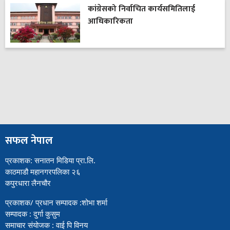
कांग्रेसको निर्वाचित कार्यसमितिलाई
आधिकारिकता
सफल नेपाल
प्रकाशक: सनातन मिडिया प्रा.लि.
काठमाडौ महानगरपलिका २६
कपुरधारा लैनचौर
प्रकाशक/ प्रधान सम्पादक :शोभा शर्मा
सम्पादक : दुर्गा कुसुम
समाचार संयोजक : वाई पि विनय