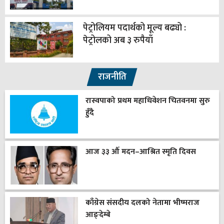
पेट्रोलियम पदार्थको मूल्य बढ्यो :
पेट्रोलको अब ३ रुपैयाँ
राजनीति
रास्वपाको प्रथम महाधिवेशन चितवनमा सुरु
हुँदै
आज ३३ औँ मदन–आश्रित स्मृति दिवस
काँग्रेस संसदीय दलको नेतामा भीष्मराज
आङ्देम्बे