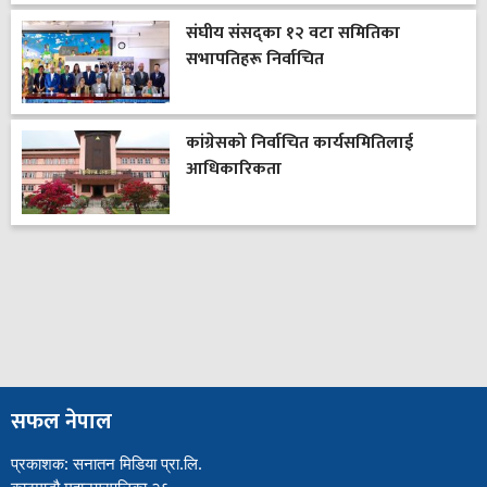
संघीय संसद्का १२ वटा समितिका
सभापतिहरू निर्वाचित
कांग्रेसको निर्वाचित कार्यसमितिलाई
आधिकारिकता
सफल नेपाल
प्रकाशक: सनातन मिडिया प्रा.लि.
काठमाडौ महानगरपलिका २६