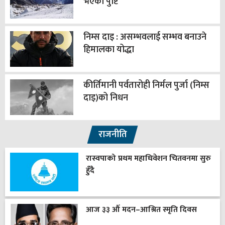
भएको पुष्टि
निम्स दाइ : असम्भवलाई सम्भव बनाउने
हिमालका योद्धा
कीर्तिमानी पर्वतारोही निर्मल पुर्जा (निम्स
दाइ)को निधन
राजनीति
रास्वपाको प्रथम महाधिवेशन चितवनमा सुरु
हुँदै
आज ३३ औँ मदन–आश्रित स्मृति दिवस