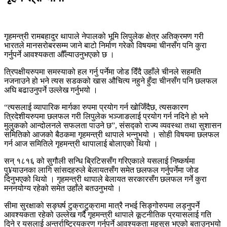
गृहमन्त्री रामबहादुर थापाले नेपालको भूमि लिपुलेक क्षेत्र अतिक्रमण गरी
भारतले मानसरोबरसम्म जाने बाटो निर्माण गरेको विषयमा चीनसँग पनि कुरा
गर्नुपर्ने आवश्यकता औँल्याउनुभएको छ ।
त्रिपक्षीयरुपमा समस्याको हल गर्नु पर्नेमा जोड दिँदै उहाँले चीनले सहमति
नजनाउने हो भने त्यस सडकको खास औचित्य नहुने हुँदा चीनसँग पनि छलफल
अघि बढाउनुपर्ने उल्लेख गर्नुभयो ।
“त्यसलाई व्यापारिक मार्गका रुपमा प्रयोग गर्न खोजिँदैछ, त्यसकारण
त्रिदेशीयरुपमा छलफल गरी लिपुलेक भञ्जाङलाई प्रयोग गर्न नदिने हो भने
मुलुकको आन्दोलनले सफलता पाउने छ”, संसद्को राज्य व्यवस्था तथा सुशासन
समितिको आजको बैठकमा गृहमन्त्री थापाले भन्नुभयो । सोही विषयमा छलफल
गर्न आज समितिले गृहमन्त्री थापालाई बोलाएको थियो ।
सन् १८१६ को सुगौली सन्धि ब्रिटिससँग गरिएकाले यसलाई निष्कर्षमा
पु¥याउनका लागि सांसदहरुले बेलायतसँग समेत छलफल गर्नुपर्नेमा जोड
दिनुभएको थियो । गृहमन्त्री थापाले बेलायत सरकारसँग छलफल गर्ने कुरा
मननयोग्य रहेको समेत उहाँले बतउनुभयो ।
सीमा सुरक्षाको सङ्घर्ष टुक्राटुक्रामा मात्रै नभई सिङ्गोरुपमा लड्नुपर्ने
आवश्यकता रहेको उल्लेख गर्दै गृहमन्त्री थापाले कूटनीतिक प्रयासलाई गति
दिने र यसलाई अन्तर्राष्ट्रियकरण गर्नुपर्ने आवश्यकता महसुस भएको बताउनुभयो