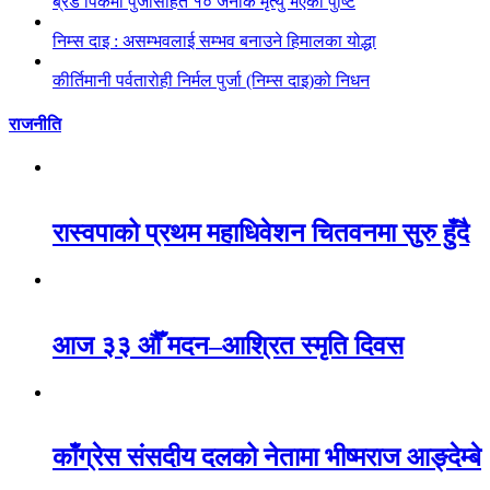
ब्रड पिकमा पुर्जासहित १० जनाकै मृत्यु भएको पुष्टि
निम्स दाइ : असम्भवलाई सम्भव बनाउने हिमालका योद्धा
कीर्तिमानी पर्वतारोही निर्मल पुर्जा (निम्स दाइ)को निधन
राजनीति
रास्वपाको प्रथम महाधिवेशन चितवनमा सुरु हुँदै
आज ३३ औँ मदन–आश्रित स्मृति दिवस
काँग्रेस संसदीय दलको नेतामा भीष्मराज आङ्देम्बे