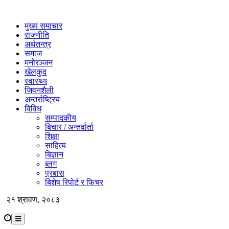
मुख्य समाचार
राजनीति
अर्थतन्त्र
समाज
मनोरञ्जन
खेलकुद
स्वास्थ्य
जिवनशैली
अन्तर्राष्ट्रिय
विविध
सम्पादकीय
बिचार / अन्तर्वार्ता
शिक्षा
साहित्य
बिज्ञान
ब्लग
प्रबास
बिशेष रिपोर्ट र फिचर
२१ श्रावण, २०८३