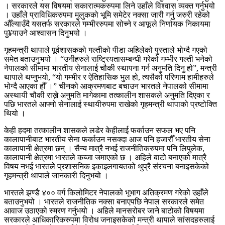
। सरकारले यस विषयमा सकारात्मकरुपमा लिने उहाँले विश्वास व्यक्त गर्नुभयो
। उहाँले प्राविधिकरुपमा मुलुकको भूमि समेटेर नक्सा जारी गर्नु जरुरी रहेको
औँल्याउँदै यसतर्फ सरकारले गम्भीररुपमा सोच्ने र आफूले निर्णायक निकायमा
पु¥याउने आश्वासन दिनुभयो ।
गृहमन्त्री थापाले पूर्वशासकको गल्तीको पीडा अहिलेको पुस्ताले भोग्दै गएको
समेत बताउनुभयो । “उनीहरुले राष्ट्रियतासम्बन्धी गरेको गम्भीर गल्ती भनेको
नेपालको सीमामा भारतीय सेनालाई चौकी स्थापना गर्न अनुमति दिनु हो”, मन्त्री
थापाले थप्नुभयो, “यो गम्भीर र ऐतिहासिक भुल हो, त्यसैको परिणाम हामीहरुले
भोग्दै आएका हौँ ।” चीनको आक्रमणबाट बचाउन भारतले नेपालको सीमामा
अस्थायी चौकी राख्ने अनुमति मागेकामा तत्कालीन शासकले अनुमति दिएका र
पछि भारतले आफ्नो सेनालाई स्थायीरुपमा राखेको गृहमन्त्री थापाको प्रष्टोक्ति
थियो ।
केही हदमा तत्कालीन शासकले लडेर केहीलाई फर्काउन सफल भए पनि
कालापानीबाट भारतीय सेना फर्काउन नसक्दा आज पनि हजारौँ भारतीय सेना
कालापानी क्षेत्रमा छन् । सैन्य मात्रै नभई राजनीतिकरुपमा पनि लिपुलेक,
कालापानी क्षेत्रमा भारतले कब्जा जमाएको छ । अहिले बाटो बनाएको मात्रै
विषय नभई भारतले प्रशासनिक इकाइलगायतको थुप्रै संरचना बनाइसकेको
गृहमन्त्री थापाले जानकारी दिनुभयो ।
भारतले झण्डै ४०० वर्ग किलोमिटर नेपालको भूभाग अतिक्रमण गरेको उहाँले
बताउनुभयो । भारतले राजनीतिक नक्सा बनाएपछि नेपाल सरकारले समेत
आवाज उठाएको स्मरण गर्नुभयो । अहिले मानसरोबर जाने बाटोको विषयमा
सरकारले आधिकारिकरुपमा विरोध जनाइसकेको मन्त्री थापाले सांसदहरुलाई