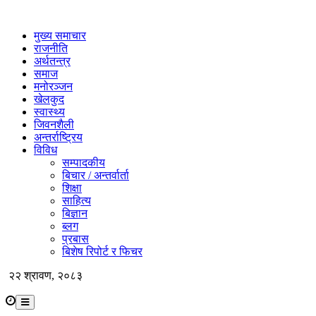
मुख्य समाचार
राजनीति
अर्थतन्त्र
समाज
मनोरञ्जन
खेलकुद
स्वास्थ्य
जिवनशैली
अन्तर्राष्ट्रिय
विविध
सम्पादकीय
बिचार / अन्तर्वार्ता
शिक्षा
साहित्य
बिज्ञान
ब्लग
प्रबास
बिशेष रिपोर्ट र फिचर
२२ श्रावण, २०८३