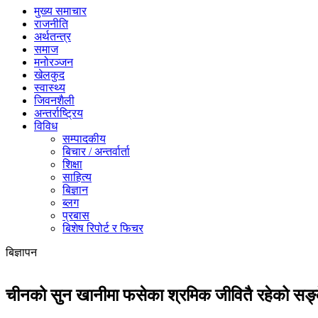
मुख्य समाचार
राजनीति
अर्थतन्त्र
समाज
मनोरञ्जन
खेलकुद
स्वास्थ्य
जिवनशैली
अन्तर्राष्ट्रिय
विविध
सम्पादकीय
बिचार / अन्तर्वार्ता
शिक्षा
साहित्य
बिज्ञान
ब्लग
प्रबास
बिशेष रिपोर्ट र फिचर
बिज्ञापन
चीनको सुन खानीमा फसेका श्रमिक जीवितै रहेको सङ