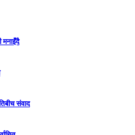
 मनाइँदै
ा
तिबीच संवाद
्वाचित