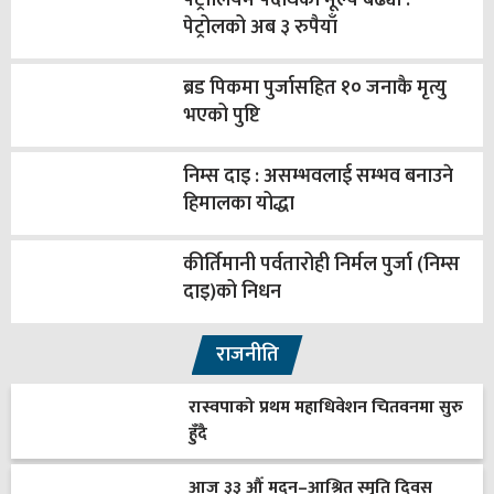
पेट्रोलियम पदार्थको मूल्य बढ्यो :
पेट्रोलको अब ३ रुपैयाँ
ब्रड पिकमा पुर्जासहित १० जनाकै मृत्यु
भएको पुष्टि
निम्स दाइ : असम्भवलाई सम्भव बनाउने
हिमालका योद्धा
कीर्तिमानी पर्वतारोही निर्मल पुर्जा (निम्स
दाइ)को निधन
राजनीति
रास्वपाको प्रथम महाधिवेशन चितवनमा सुरु
हुँदै
आज ३३ औँ मदन–आश्रित स्मृति दिवस