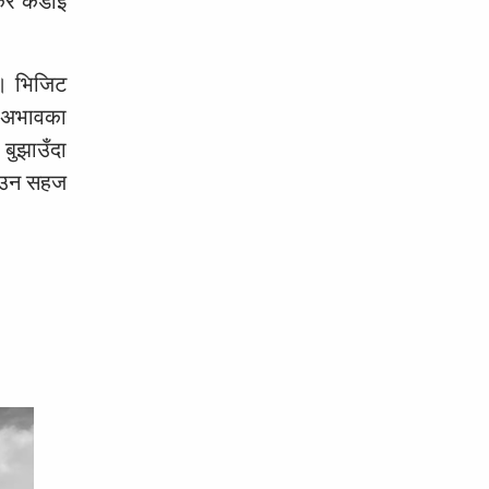
केर कडाइ
ो । भिजिट
को अभावका
बुझाउँदा
 पाउन सहज