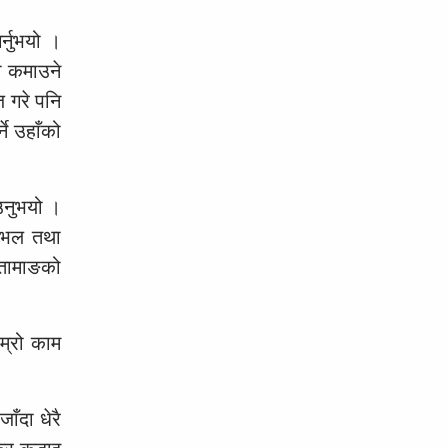
्नुभयो ।
सा कमाउने
ज गरे पनि
ने उहाँको
उनुभयो ।
राभल तथा
 तामाङको
म्रो काम
ँदा धेरै