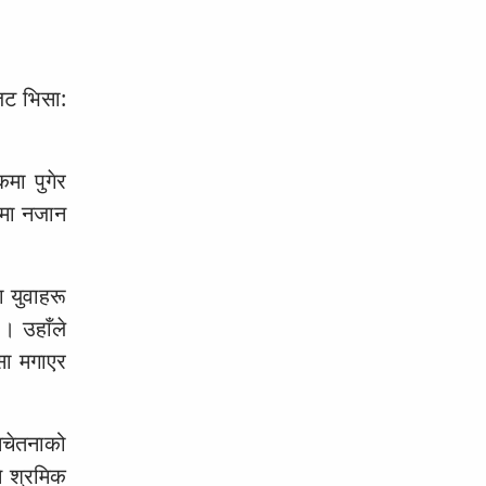
िट भिसा:
मा पुगेर
सामा नजान
 युवाहरू
 । उहाँले
सा मगाएर
चेतनाको
े श्रमिक