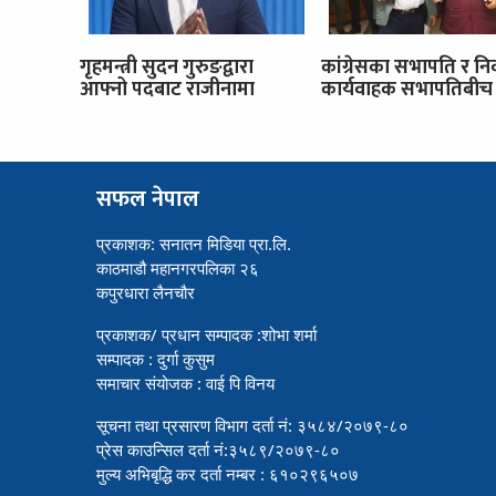
गृहमन्त्री सुदन गुरुङद्वारा
कांग्रेसका सभापति र नि
आफ्नो पदबाट राजीनामा
कार्यवाहक सभापतिबीच 
सफल नेपाल
प्रकाशक: सनातन मिडिया प्रा.लि.
काठमाडौ महानगरपलिका २६
कपुरधारा लैनचौर
प्रकाशक/ प्रधान सम्पादक :शोभा शर्मा
सम्पादक : दुर्गा कुसुम
समाचार संयोजक : वाई पि विनय
सूचना तथा प्रसारण विभाग दर्ता नं: ३५८४/२०७९-८०
प्रेस काउन्सिल दर्ता नं:३५८९/२०७९-८०
मुल्य अभिबृद्धि कर दर्ता नम्बर : ६१०२९६५०७