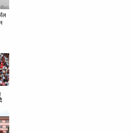
र्मल
धन
स
दै