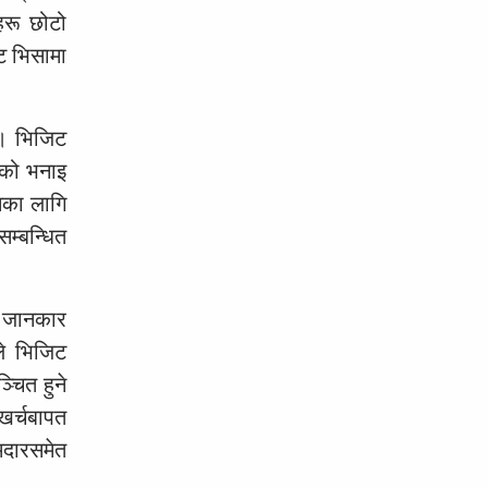
हरू छोटो
ट भिसामा
 । भिजिट
ँको भनाइ
नका लागि
म्बन्धित
े जानकार
ले भिजिट
्चित हुने
 खर्चबापत
मदारसमेत