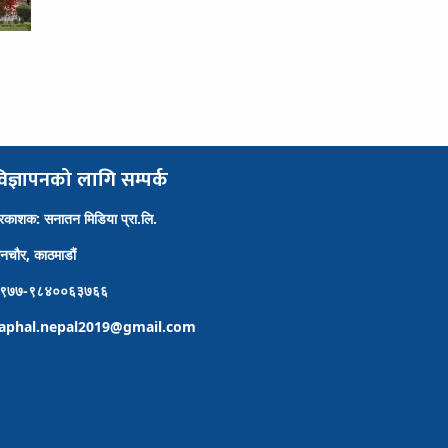
िज्ञापनको लागि सम्पर्क
्रकाशक: सनातन मिडिया प्रा.लि.
ैनचौर, काठमाडौं
९७७-९८४००६३७६६
aphal.nepal2019@gmail.com