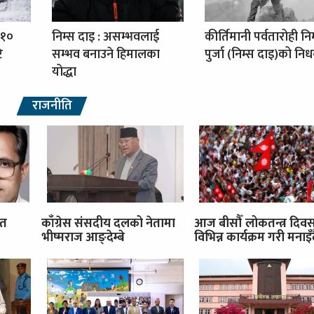
 १०
निम्स दाइ : असम्भवलाई
कीर्तिमानी पर्वतारोही नि
ि
सम्भव बनाउने हिमालका
पुर्जा (निम्स दाइ)को नि
योद्धा
राजनीति
ित
काँग्रेस संसदीय दलको नेतामा
आज बीसौँ लोकतन्त्र दिव
भीष्मराज आङ्देम्बे
विभिन्न कार्यक्रम गरी मनाइँ