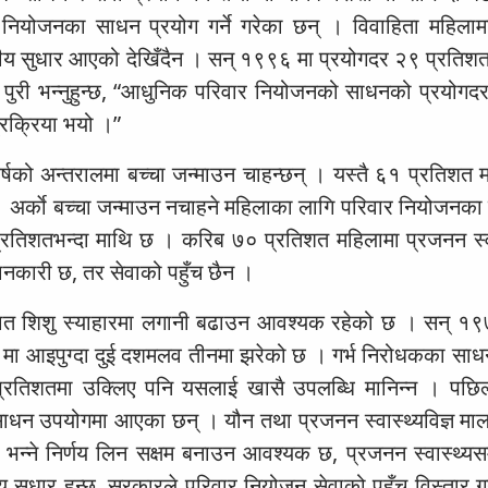
नियोजनका साधन प्रयोग गर्ने गरेका छन् । विवाहिता महिलाम
य सुधार आएको देखिँदैन । सन् १९९६ मा प्रयोगदर २९ प्रतिशत
 पुरी भन्नुहुन्छ, “आधुनिक परिवार नियोजनको साधनको प्रयोगदर
्रक्रिया भयो ।”
र्षको अन्तरालमा बच्चा जन्माउन चाहन्छन् । यस्तै ६१ प्रतिशत म
न् । अर्काे बच्चा जन्माउन नचाहने महिलाका लागि परिवार नियोजन
 प्रतिशतभन्दा माथि छ । करिब ७० प्रतिशत महिलामा प्रजनन स्व
जानकारी छ, तर सेवाको पहुँच छैन ।
ात शिशु स्याहारमा लगानी बढाउन आवश्यक रहेको छ । सन् १
ा आइपुग्दा दुई दशमलव तीनमा झरेको छ । गर्भ निरोधकका सा
प्रतिशतमा उक्लिए पनि यसलाई खासै उपलब्धि मानिन्न । पछि
ाधन उपयोगमा आएका छन् । यौन तथा प्रजनन स्वास्थ्यविज्ञ माल
े भन्ने निर्णय लिन सक्षम बनाउन आवश्यक छ, प्रजनन स्वास्थ्यसम
य सुधार हुन्छ, सरकारले परिवार नियोजन सेवाको पहुँच विस्तार ग