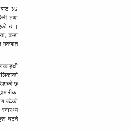
९ बाट ३७
केरी तथा
इएको छ ।
िलता, कडा
ति नवजात
वकाङ्क्षी
बालिकाको
देखिएको छ
महामारीका
रण बढेको
स्वास्थ्य
दर घट्ने