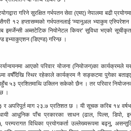
योगद्वारा गरिने सुरक्षित गर्भपतन सेवा (एमए) नेपालमा बढी प्रयोग
सैगरी १२ हप्तासम्मको गर्भपतनलाई ‘म्यानुअल भ्याकुम एस्पिरेशन
सिब इमर्जेन्सी अब्सटेटिक नियोनेटल कियर’ सुविधा भएको सूचीकृत 
 एण्ड इभ्याकुएशन (डिएण्ड) गरिन्छ ।
्यान्वयनमा आएको परिवार योजना (नियोजन)का कार्यक्रमले यस क
 वर्षाैँदेखि स्थिर रहेकाले कार्यक्रम नै सङ्कटमा पुगेका बता
हुँच ५३ प्रशितमाथि उक्लिन सकेको छैन । तर परिवार नियोज
ि छ ।
 र अपरिपूर्त माग २३.७ प्रतिशत छ । यी सूचक करिब १४ वर्षभन
यी आधुनिक पाँच प्रकारका साधन (ढाल, पिल्स, डिपो, इन्प
 परम्परागत विधिका प्रयोगकर्ता उल्लेख्यरूपमा बढ्नु, असन्तु