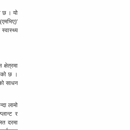
मा छ । यो
 (एमभिए)’
स्वास्थ्य
्षेत्रमा
इएको छ ।
नको साधन
्दा लामो
्लान्ट र
लित दरमा