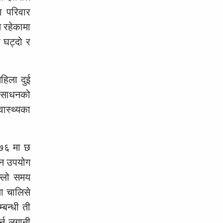
ा परिवार
 रहेकामा
 घट्दो र
हिला दुई
का साधनको
ास्थ्यका
९७६ मा छ
धन उपयोग
ल्लो समय
ा चालिसे
्बन्धी ती
र्न लगानी