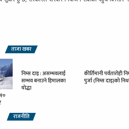
ताजा खबर
निम्स दाइ : असम्भवलाई
कीर्तिमानी पर्वतारोही नि
सम्भव बनाउने हिमालका
पुर्जा (निम्स दाइ)को नि
योद्धा
 १०
ि
राजनीति