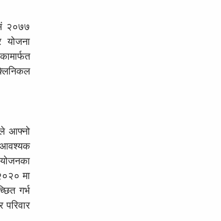
िसं २०७७
ार योजना
िकामार्फत
क्लिनिकल
ले आफ्नो
ै आवश्यक
नियोजनका
् २०२० मा
छित गर्भ
र परिवार