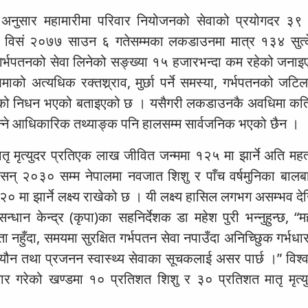
का अनुसार महामारीमा परिवार नियोजनको सेवाको प्रयोगदर ३
 विसं २०७७ साउन ६ गतेसम्मका लकडाउनमा मात्र १३४ सुत्
त गर्भपतनको सेवा लिनेको सङ्ख्या १५ हजारभन्दा कम रहेको जना
माको अत्यधिक रक्तश्र्राव, मुर्छा पर्ने समस्या, गर्भपतनको जट
आमाको निधन भएको बताइएको छ । यसैगरी लकडाउनकै अवधिमा क
 भन्ने आधिकारिक तथ्याङ्क पनि हालसम्म सार्वजनिक भएको छैन ।
तृ मृत्युदर प्रतिएक लाख जीवित जन्ममा १२५ मा झार्ने अति महत्
ले सन् २०३० सम्म नेपालमा नवजात शिशु र पाँच वर्षमुनिका बाल
२० मा झार्ने लक्ष्य राखेको छ । यी लक्ष्य हासिल लगभग असम्भव 
्धान केन्द्र (कृपा)का सहनिर्देशक डा महेश पुरी भन्नुहुन्छ, “
हुँदा, समयमा सुरक्षित गर्भपतन सेवा नपाउँदा अनिच्छिुक गर्भधा
 यौन तथा प्रजनन स्वास्थ्य सेवाका सूचकलाई असर पार्छ ।” विश्व 
र गरेको खण्डमा १० प्रतिशत शिशु र ३० प्रतिशत मातृ मृत्यु