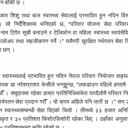
 बाँकी छ ।
वजात शिशु तथा बाल स्वास्थ्य सेवालाई प्रभावित हुन नदिन व
 । सो निर्देशिकामा भनिएको छ, “परिवार योजना सेवा परिव
 नाम टिपेर सूची बनाउने र टेलिफोन वा महिला स्वास्थ्य स्वयंसेव
फलोअप तथा सहजीकरण गर्ने ।” यसैगरी सुरक्षित गर्भपतन सेवा 
ा छन् ।
स्वास्थ्यलाई प्रभावित हुन नदिन नेपाल परिवार नियोजन सङ्घ
ापक डा नरेशप्रताप केसीले भन्नुहुन्छ, “लकडाउन पहिलो हप्ताम
औँ । समुदायमा रहेका हाम्रा प्रतिनिधिमार्फत घरदैलोमै परिवार 
त गर्भपतन सेवा प्रदान गरौँ । यो क्रम अहिले पनि जारी छ ।” सन
ास्थ्यसम्बन्धी सेवा दिएको थियो । तीमध्ये ३३ हजार अनिच्
्तकृत र ३० प्रतिशत किशोरकिशोरी रहेका थिए । उहाँका अनुसा
० प्रतिशतभन्दा माथि रहेको छ ।