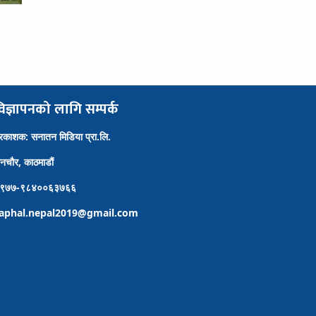
िज्ञापनको लागि सम्पर्क
्रकाशक: सनातन मिडिया प्रा.लि.
ैनचौर, काठमाडौं
९७७-९८४००६३७६६
aphal.nepal2019@gmail.com