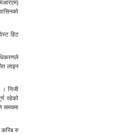
(भिआरएम)
ुवासिनको
ेस्ट हिट
राधिकरणले
मेत लाइन
छ । निजी
र्ण रहेको
नि समयमा
 करिब रु