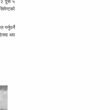
७२ पुस ५
िमेन्टको
र्नुपर्ने
दिनमा थप