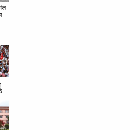
र्मल
धन
स
दै