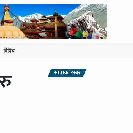
विविध
रु
साताका खबर