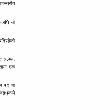
ुणस्तरीय
।
मयअघि सो
बढिरहेको
बीच २०७५
ौतामा एक
िर १२ मा
द्र्धकले