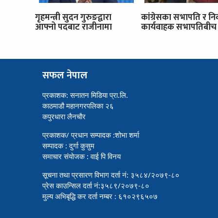
गृहमन्त्री सुदन गुरुङद्वारा
कांग्रेसका सभापति र नि
आफ्नो पदबाट राजीनामा
कार्यवाहक सभापतिबीच 
सफल नेपाल
प्रकाशक: सनातन मिडिया प्रा.लि.
काठमाडौ महानगरपलिका २६
कपुरधारा लैनचौर
प्रकाशक/ प्रधान सम्पादक :शोभा शर्मा
सम्पादक : दुर्गा कुसुम
समाचार संयोजक : वाई पि विनय
सूचना तथा प्रसारण विभाग दर्ता नं: ३५८४/२०७९-८०
प्रेस काउन्सिल दर्ता नं:३५८९/२०७९-८०
मुल्य अभिबृद्धि कर दर्ता नम्बर : ६१०२९६५०७