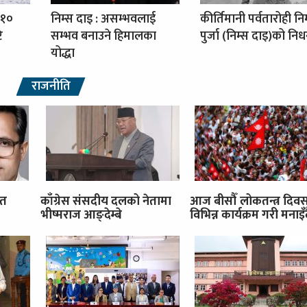
 १०
निम्स दाइ : असम्भवलाई
कीर्तिमानी पर्वतारोही नि
ि
सम्भव बनाउने हिमालका
पुर्जा (निम्स दाइ)को नि
योद्धा
राजनीति
ित
काँग्रेस संसदीय दलको नेतामा
आज बीसौँ लोकतन्त्र दिव
भीष्मराज आङ्देम्बे
विभिन्न कार्यक्रम गरी मनाइँ