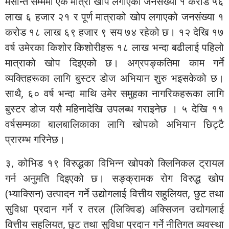
मसान्त सम्ममा एक मात्रा खोप लगाएको जनसंख्या १ करोड ५६
लाख ६ हजार २१ र पूर्ण मात्राको खोप लगाएको जनसंख्या १
करोड १८ लाख ६९ हजार ९ सय ७४ रहेको छ। १२ देखि १७
वर्ष उमेरका किशोर किशोरीहरू १८ लाख भन्दा बढीलाई पहिलो
मात्राको खोप दिइएको छ। अग्रपङ्कतिमा काम गर्ने
व्यक्तिहरूका लागि बुस्टर डोज अभियान शुरु भइसकेको छ।
साथै, ६० वर्ष भन्दा माथि उमेर समुहका नागरिकहरूका लागि
बुस्टर डोज यसै महिनादेखि उपलब्ध गराइनेछ । ५ देखि ११
वर्षसम्मका बालबालिकाका लागि खोपको अभियान छिट्टै
प्रारम्भ गरिनेछ।
३, कोभिड १९ विरुद्धका विभिन्न खोपको क्लिनिकल ट्रायल
गर्न अनुमति दिइएको छ। सङ्क्रामक रोग विरुद्ध खोप
(भ्याक्सिन) उत्पादन गर्ने उद्योगलाई वित्तीय सहुलियत, छुट तथा
सुविधा प्रदान गर्ने र तरल (लिक्विड) अक्सिजन उद्योगलाई
वित्तीय सहुलियत, छुट तथा सुविधा प्रदान गर्ने नीतिगत व्यवस्था