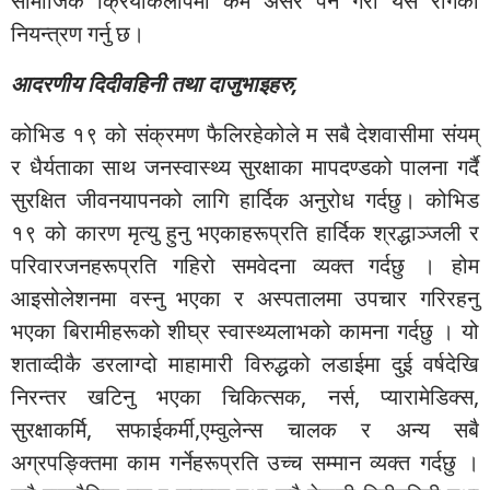
सामाजिक क्रियाकलापमा कम असर पर्ने गरी यस रोगको
नियन्त्रण गर्नु छ।
आदरणीय दिदीवहिनी तथा दाजुभाइहरु,
कोभिड १९ को संक्रमण फैलिरहेकोले म सबै देशवासीमा ‍संयम्
र धैर्यताका साथ जनस्वास्थ्य सुरक्षाका मापदण्डको पालना गर्दै
सुरक्षित जीवनयापनको लागि हार्दिक अनुरोध गर्दछु। कोभिड
१९ को कारण मृत्यु हुनु भएकाहरूप्रति हार्दिक श्रद्धाञ्जली र
परिवारजनहरूप्रति गहिरो समवेदना व्यक्त गर्दछु । होम
आइसोलेशनमा वस्नु भएका र अस्पतालमा उपचार गरिरहनु
भएका बिरामीहरूको शीघ्र स्वास्थ्यलाभको कामना गर्दछु । यो
शताव्दीकै डरलाग्दो माहामारी विरुद्धको लडाईमा दुई वर्षदेखि
निरन्तर खटिनु भएका चिकित्सक, नर्स, प्यारामेडिक्स,
सुरक्षाकर्मि, सफाईकर्मी,एम्वुलेन्स चालक र अन्य सबै
अग्रपङ्क्तिमा काम गर्नेहरूप्रति उच्च सम्मान व्यक्त गर्दछु ।