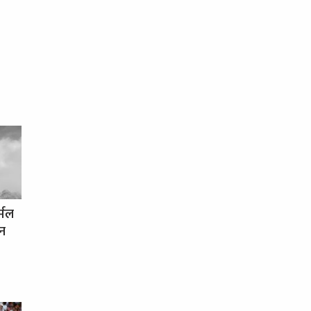
र्मल
धन