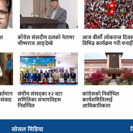
ित
काँग्रेस संसदीय दलको नेतामा
आज बीसौँ लोकतन्त्र दिव
भीष्मराज आङ्देम्बे
विभिन्न कार्यक्रम गरी मनाइँ
वर्तमान
संघीय संसद्का १२ वटा
कांग्रेसको निर्वाचित
संवाद
समितिका सभापतिहरू
कार्यसमितिलाई
निर्वाचित
आधिकारिकता
सोसल मिडिया
व