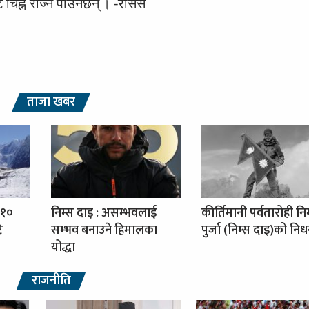
 चिह्न रोज्न पाउनेछन् । -रासस
ताजा खबर
 १०
निम्स दाइ : असम्भवलाई
कीर्तिमानी पर्वतारोही नि
ि
सम्भव बनाउने हिमालका
पुर्जा (निम्स दाइ)को नि
योद्धा
राजनीति