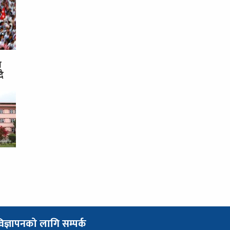
स
दै
िज्ञापनको लागि सम्पर्क