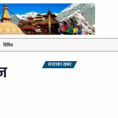
विविध
आज
साताका खबर