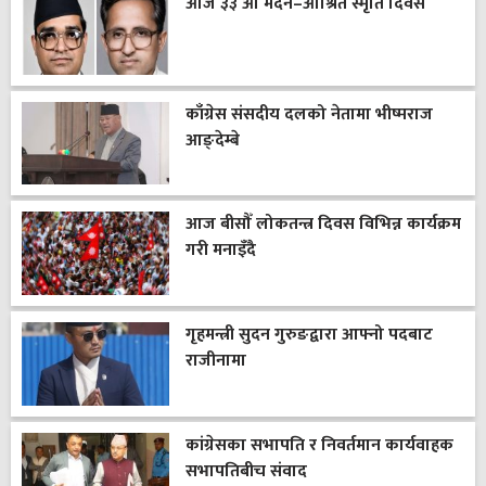
आज ३३ औँ मदन–आश्रित स्मृति दिवस
काँग्रेस संसदीय दलको नेतामा भीष्मराज
आङ्देम्बे
आज बीसौँ लोकतन्त्र दिवस विभिन्न कार्यक्रम
गरी मनाइँदै
गृहमन्त्री सुदन गुरुङद्वारा आफ्नो पदबाट
राजीनामा
कांग्रेसका सभापति र निवर्तमान कार्यवाहक
सभापतिबीच संवाद