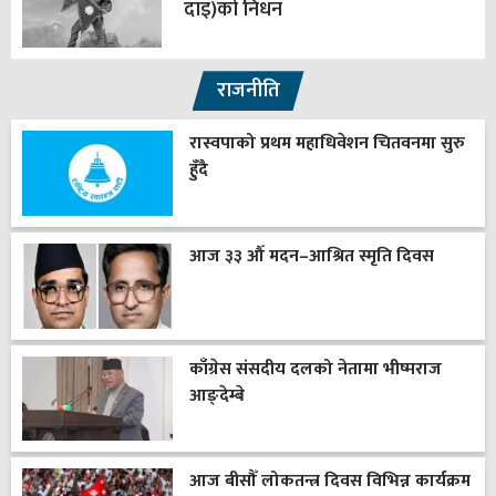
दाइ)को निधन
राजनीति
रास्वपाको प्रथम महाधिवेशन चितवनमा सुरु
हुँदै
आज ३३ औँ मदन–आश्रित स्मृति दिवस
काँग्रेस संसदीय दलको नेतामा भीष्मराज
आङ्देम्बे
आज बीसौँ लोकतन्त्र दिवस विभिन्न कार्यक्रम