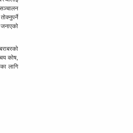
 सञ्चालन
्नुपर्ने
े जनाएको
ब बराबरको
्चय कोष,
सका लागि