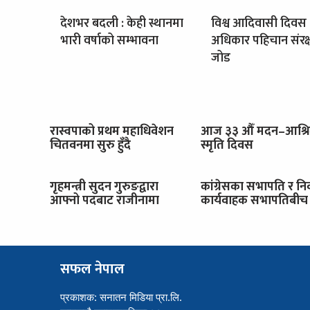
देशभर बदली : केही स्थानमा
विश्व आदिवासी दिवस 
भारी वर्षाको सम्भावना
अधिकार पहिचान संरक
जोड
रास्वपाको प्रथम महाधिवेशन
आज ३३ औँ मदन–आश्र
चितवनमा सुरु हुँदै
स्मृति दिवस
गृहमन्त्री सुदन गुरुङद्वारा
कांग्रेसका सभापति र नि
आफ्नो पदबाट राजीनामा
कार्यवाहक सभापतिबीच 
सफल नेपाल
प्रकाशक: सनातन मिडिया प्रा.लि.