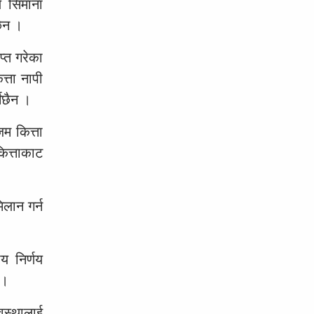
े सिमाना
छैन ।
्त गरेका
त्ता नापी
नेछैन ।
म कित्ता
ित्ताकाट
िलान गर्न
य निर्णय
 ।
वस्थालाई