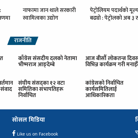
:
नाफामा जान थाले सरकारी
पेट्रोलियम पदार्थको मूल्
्षणमा
स्वामित्वका उद्योग
बढ्यो : पेट्रोलको अब ३ रु
राजनीति
ित
काँग्रेस संसदीय दलको नेतामा
आज बीसौँ लोकतन्त्र दिव
भीष्मराज आङ्देम्बे
विभिन्न कार्यक्रम गरी मनाइँ
वर्तमान
संघीय संसद्का १२ वटा
कांग्रेसको निर्वाचित
संवाद
समितिका सभापतिहरू
कार्यसमितिलाई
निर्वाचित
आधिकारिकता
सोसल मिडिया
व
प
Like us on Facebook