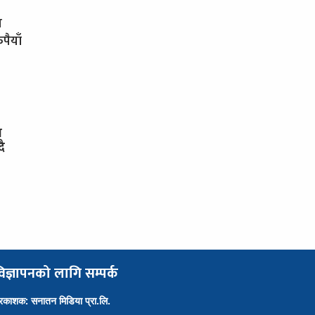
य
पैयाँ
स
दै
िज्ञापनको लागि सम्पर्क
्रकाशक: सनातन मिडिया प्रा.लि.