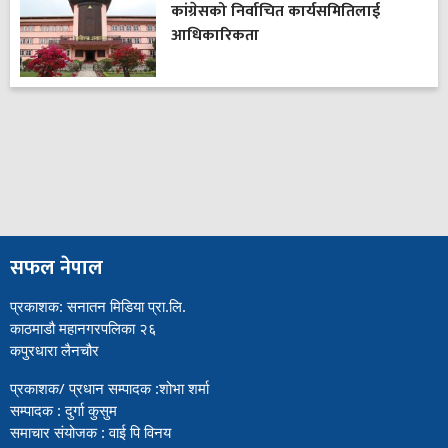
कांग्रेसको निर्वाचित कार्यसमितिलाई
आधिकारिकता
सफल नेपाल
प्रकाशक: सनातन मिडिया प्रा.लि.
काठमाडौ महानगरपलिका २६
कपुरधारा लैनचौर
प्रकाशक/ प्रधान सम्पादक :शोभा शर्मा
सम्पादक : दुर्गा कुसुम
समाचार संयोजक : वाई पि विनय