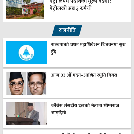
पेट्रोलियम पदार्थको मूल्य बढ्यो :
पेट्रोलको अब ३ रुपैयाँ
राजनीति
रास्वपाको प्रथम महाधिवेशन चितवनमा सुरु
हुँदै
आज ३३ औँ मदन–आश्रित स्मृति दिवस
काँग्रेस संसदीय दलको नेतामा भीष्मराज
आङ्देम्बे