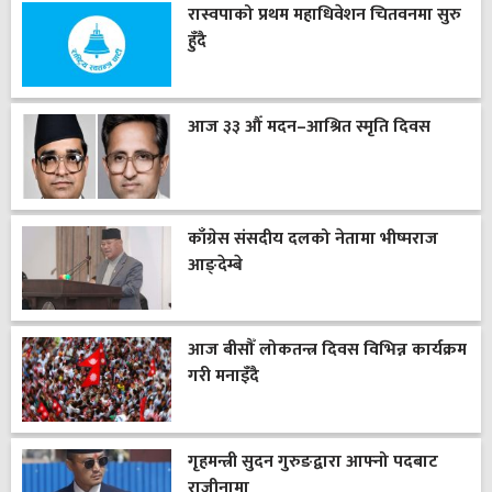
रास्वपाको प्रथम महाधिवेशन चितवनमा सुरु
हुँदै
आज ३३ औँ मदन–आश्रित स्मृति दिवस
काँग्रेस संसदीय दलको नेतामा भीष्मराज
आङ्देम्बे
आज बीसौँ लोकतन्त्र दिवस विभिन्न कार्यक्रम
गरी मनाइँदै
गृहमन्त्री सुदन गुरुङद्वारा आफ्नो पदबाट
राजीनामा