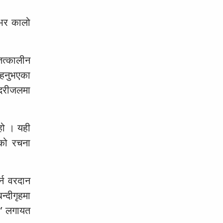
शभर कालो
तत्कालीन
रहनुभएका
न्दरीजलमा
हो । यही
यको रचना
्न वरदान
्दीगृहमा
दी’ लगायत