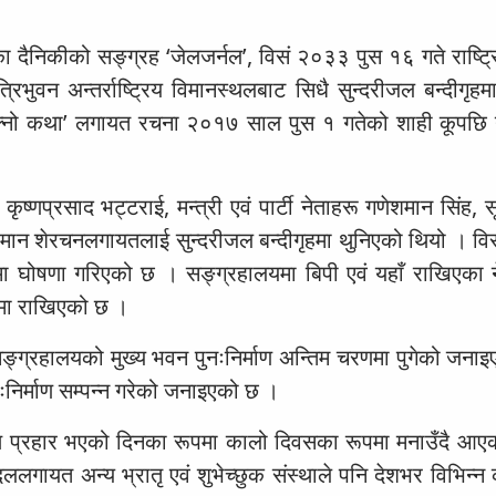
 दैनिकीको सङ्ग्रह ‘जेलजर्नल’, विसं २०३३ पुस १६ गते राष्ट्
भुवन अन्तर्राष्ट्रिय विमानस्थलबाट सिधै सुन्दरीजल बन्दीगृहमा
आफ्नो कथा’ लगायत रचना २०१७ साल पुस १ गतेको शाही कूपछि न
्णप्रसाद भट्टराई, मन्त्री एवं पार्टी नेताहरू गणेशमान सिंह, सू
्द्रमान शेरचनलगायतलाई सुन्दरीजल बन्दीगृहमा थुनिएको थियो । व
मा घोषणा गरिएको छ । सङ्ग्रहालयमा बिपी एवं यहाँ राखिएका न
शनमा राखिएको छ ।
सङ्ग्रहालयको मुख्य भवन पुनःनिर्माण अन्तिम चरणमा पुगेको जना
नःनिर्माण सम्पन्न गरेको जनाइएको छ ।
ाथि प्रहार भएको दिनका रूपमा कालो दिवसका रूपमा मनाउँदै आए
गायत अन्य भ्रातृ एवं शुभेच्छुक संस्थाले पनि देशभर विभिन्न क