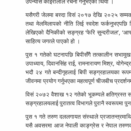
उपन्यास कोइरालाले रचना गर्नुभएको थियो ।
यसैगरी जेलमा बस्दा विसं २०१७ देखि २०२५ सम्मका
तथा मेलमिलापको नीति लिई स्वदेश फर्कनुभएपछि त्रि
लेखिएको दैनिकीको सङ्ग्रह ‘फेरि सुन्दरीजल’, ‘
साहित्य जगत्ले पाएको हो ।
पुस १ गतेको घटनापछि बिपीसँगै तत्कालीन सभामुख कृष
उपाध्याय, दिवानसिंह राई, रामनारायण मिश्र, योगेन
भदौ २४ गते बन्दीगृहलाई बिपी सङ्ग्रहालयका रूप
जीवनमा प्रयोग गर्नुभएका महत्वपूर्ण चीजबीच प्रदर्
विसं २०७२ वैशाख १२ गतेको भूकम्पले क्षतिग्रस्त 
सङ्ग्रहालयलाई पुरातत्व विभागले पुरानै स्वरूपमा पु
पुस १ गते तरुण दललगायत संस्थाले प्रजातन्त्रम
यसै अवसरमा आज नेपाली काङ्ग्रेस र नेपाल तरुणदलल