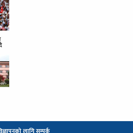
स
दै
िज्ञापनको लागि सम्पर्क