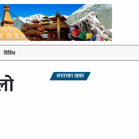
विविध
लो
साताका खबर