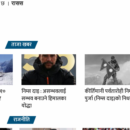
ो छ ।
रासस
ताजा खबर
 १०
निम्स दाइ : असम्भवलाई
कीर्तिमानी पर्वतारोही नि
ि
सम्भव बनाउने हिमालका
पुर्जा (निम्स दाइ)को नि
योद्धा
राजनीति