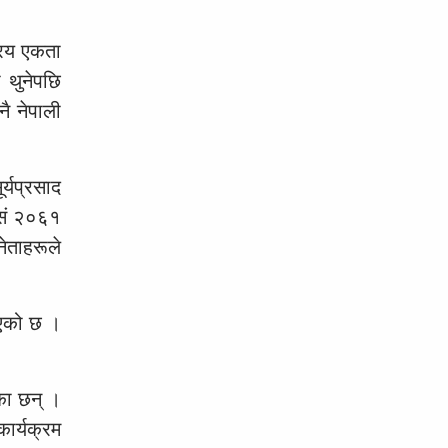
रिय एकता
 थुनेपछि
ै नेपाली
र्यप्रसाद
िसं २०६१
ेताहरूले
इएको छ ।
का छन् ।
ार्यक्रम