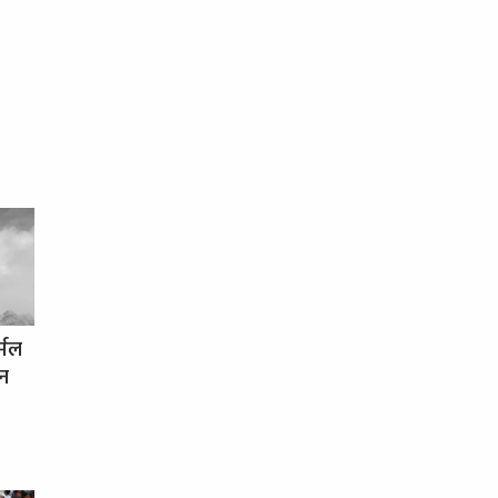
र्मल
धन