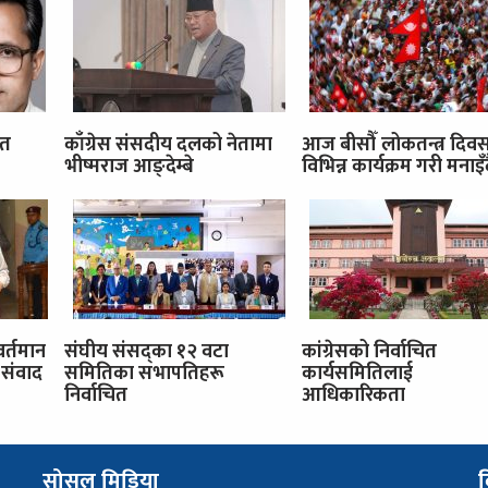
ित
काँग्रेस संसदीय दलको नेतामा
आज बीसौँ लोकतन्त्र दिव
भीष्मराज आङ्देम्बे
विभिन्न कार्यक्रम गरी मनाइँ
वर्तमान
संघीय संसद्का १२ वटा
कांग्रेसको निर्वाचित
संवाद
समितिका सभापतिहरू
कार्यसमितिलाई
निर्वाचित
आधिकारिकता
सोसल मिडिया
व