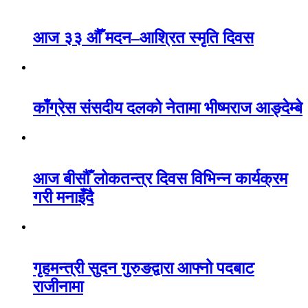
आज ३३ औँ मदन–आश्रित स्मृति दिवस
काँग्रेस संसदीय दलको नेतामा भीष्मराज आङ्देम्बे
आज बीसौँ लोकतन्त्र दिवस विभिन्न कार्यक्रम
गरी मनाइँदै
गृहमन्त्री सुदन गुरुङद्वारा आफ्नो पदबाट
राजीनामा