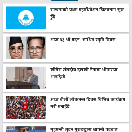
रास्वपाको प्रथम महाधिवेशन चितवनमा सुरु
हुँदै
आज ३३ औँ मदन–आश्रित स्मृति दिवस
काँग्रेस संसदीय दलको नेतामा भीष्मराज
आङ्देम्बे
आज बीसौँ लोकतन्त्र दिवस विभिन्न कार्यक्रम
गरी मनाइँदै
गृहमन्त्री सुदन गुरुङद्वारा आफ्नो पदबाट