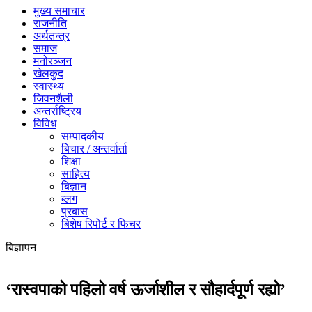
मुख्य समाचार
राजनीति
अर्थतन्त्र
समाज
मनोरञ्जन
खेलकुद
स्वास्थ्य
जिवनशैली
अन्तर्राष्ट्रिय
विविध
सम्पादकीय
बिचार / अन्तर्वार्ता
शिक्षा
साहित्य
बिज्ञान
ब्लग
प्रबास
बिशेष रिपोर्ट र फिचर
बिज्ञापन
‘रास्वपाको पहिलो वर्ष ऊर्जाशील र सौहार्दपूर्ण रह्यो’