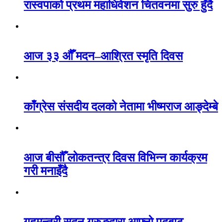
रास्वपाको प्रथम महाधिवेशन चितवनमा सुरु हुँदै
आज ३३ औँ मदन–आश्रित स्मृति दिवस
काँग्रेस संसदीय दलको नेतामा भीष्मराज आङ्देम्बे
आज बीसौँ लोकतन्त्र दिवस विभिन्न कार्यक्रम
गरी मनाइँदै