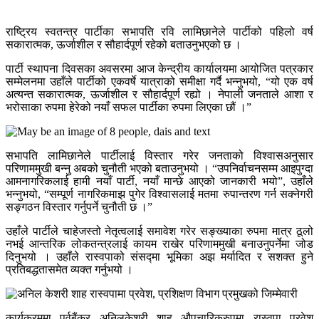
राष्ट्रिय स्वतन्त्र पार्टीका सभापति रवि लामिछानेले पार्टीको पहिलो वर्ष
सकारात्मक, ऊर्जाशील र सौहार्दपूर्ण रहेको बताउनुभएको छ ।
पार्टी स्थापना दिवसका अवसरमा आज केन्द्रीय कार्यालयमा आयोजित पत्रकार
सम्मेलनमा उहाँले पार्टीको एकवर्षे यात्राको समीक्षा गर्दै भन्नुभयो, “यो एक वर्ष
अत्यन्त सकारात्मक, ऊर्जाशील र सौहार्दपूर्ण रह्यो । नेपाली जनताले आशा र
भरोसाका रुपमा हेरेको नयाँ सफल पार्टीका रुपमा लिएका छौं ।”
सभापति लामिछानेले पार्टीलाई विस्तार गरेर जनताको विश्वासअनुसार
परिणाममुखी बन्नु अबको चुनौती भएको बताउनुभयो । “उपनिर्वाचनसम्म आइपुग्दा
आमनागरिकलाई हामी नयाँ पार्टी, नयाँ मान्छे आएको जानकारी भयो”, उहाँले
भन्नुभयो, “सम्पूर्ण नागरिकमाझ पुगेर विश्वासलाई मतमा रुपान्तरण गर्न सक्नेगरी
सङ्गठन विस्तार गर्नुपर्ने चुनौती छ ।”
उहाँले पार्टीले चाहेजस्तो नेतृत्वलाई समावेश गरेर सङ्ख्याका रुपमा मात्र ठूलो
नभई आन्तरिक लोकतन्त्रलाई कायम राखेर परिणाममुखी बनाउनुपर्नेमा जोड
दिनुभयो । उहाँले रास्वपाको संसद्मा भूमिका अझ मर्यादित र सशक्त हुने
प्रतिबद्धतासमेत व्यक्त गर्नुभयो ।
कार्यक्रममा पूर्वबैंकर अनिलकेशरी शाह औपचारिकरुपमा रास्वपा प्रवेश