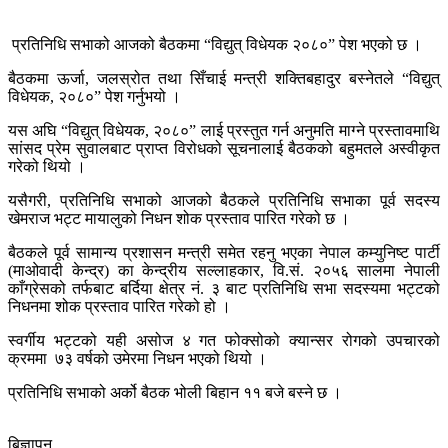
प्रतिनिधि सभाको आजको बैठकमा “विद्युत् विधेयक २०८०” पेश भएको छ ।
बैठकमा ऊर्जा, जलस्रोत तथा सिँचाई मन्त्री शक्तिबहादुर बस्नेतले “विद्युत्
विधेयक, २०८०” पेश गर्नुभयो ।
यस अघि “विद्युत् विधेयक, २०८०” लाई प्रस्तुत गर्न अनुमति माग्ने प्रस्तावमाथि
सांसद प्रेम सुवालबाट प्राप्त विरोधको सूचनालाई बैठकको बहुमतले अस्वीकृत
गरेको थियो ।
यसैगरी, प्रतिनिधि सभाको आजको बैठकले प्रतिनिधि सभाका पूर्व सदस्य
खेमराज भट्ट मायालुको निधन शोक प्रस्ताव पारित गरेको छ ।
बैठकले पूर्व सामान्य प्रशासन मन्त्री समेत रहनु भएका नेपाल कम्युनिष्ट पार्टी
(माओवादी केन्द्र) का केन्द्रीय सल्लाहकार, वि.सं. २०५६ सालमा नेपाली
काँग्रेसको तर्फबाट बर्दिया क्षेत्र नं. ३ बाट प्रतिनिधि सभा सदस्यमा भट्टको
निधनमा शोक प्रस्ताव पारित गरेको हो ।
स्वर्गीय भट्टको यही असोज ४ गत फोक्सोको क्यान्सर रोगको उपचारको
क्रममा ७३ वर्षको उमेरमा निधन भएको थियो ।
प्रतिनिधि सभाको अर्को बैठक भोली बिहान ११ बजे बस्ने छ ।
बिज्ञापन