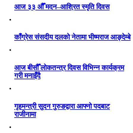
आज ३३ औँ मदन–आश्रित स्मृति दिवस
काँग्रेस संसदीय दलको नेतामा भीष्मराज आङ्देम्बे
आज बीसौँ लोकतन्त्र दिवस विभिन्न कार्यक्रम
गरी मनाइँदै
गृहमन्त्री सुदन गुरुङद्वारा आफ्नो पदबाट
राजीनामा