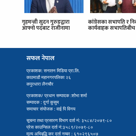
गृहमन्त्री सुदन गुरुङद्वारा
कांग्रेसका सभापति र नि
आफ्नो पदबाट राजीनामा
कार्यवाहक सभापतिबीच 
सफल नेपाल
प्रकाशक: सनातन मिडिया प्रा.लि.
काठमाडौ महानगरपलिका २६
कपुरधारा लैनचौर
प्रकाशक/ प्रधान सम्पादक :शोभा शर्मा
सम्पादक : दुर्गा कुसुम
समाचार संयोजक : वाई पि विनय
सूचना तथा प्रसारण विभाग दर्ता नं: ३५८४/२०७९-८०
प्रेस काउन्सिल दर्ता नं:३५८९/२०७९-८०
मुल्य अभिबृद्धि कर दर्ता नम्बर : ६१०२९६५०७