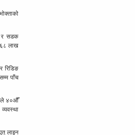
पभोक्ताको
ुल र सडक
ड ६८ लाख
टर रिडिङ
म्म पाँच
िले ४०औँ
व्यवस्था
ुत् लाइन