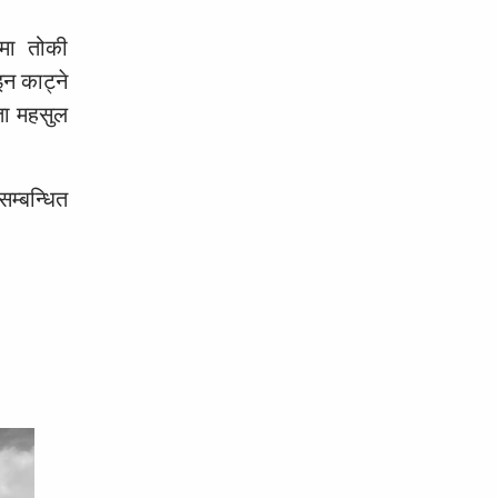
ीमा तोकी
न काट्ने
ता महसुल
म्बन्धित