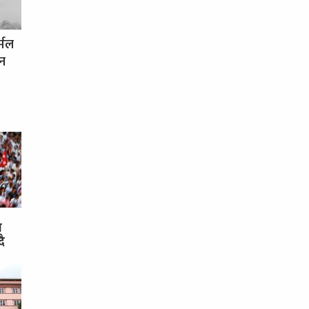
र्मल
धन
स
दै