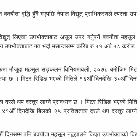
ुल बक्यौता वृद्धि हुँदै गएपछि नेपाल विद्युत् प्राधिकरणले त्यस्ता उ
्युत् लिएका उपभोक्ताबाट असुल उपर गर्नुपर्ने बक्यौता महस
क अन्य उपभोक्ताबाट गत भदौ मसान्तसम्म करिब रु ११ अर्ब १८ करो
ाको हकमा मौजुदा महसुल सङ्कलन विनियमावली, २०७८ बमोजिम मि
वस्था छ । मिटर रिडिङ भएको मितिले १६औँ दिनदेखि ३०औँ दिनस
ा दरले थप दस्तुर लाग्ने प्रावधान छ । मिटर रिडिङ भएको मित
ाई ४१औँ दिनदेखि बिलको २५ प्रतिशतका दरले थप दस्तुर लाग्ने 
िनसम्म पनि बक्यौता महसुल नबुझाउने विद्युत् उपभोक्ताको विद्य