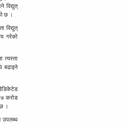
विद्युत्
को छ ।
विद्युत्
तय गरेको
ा त्यस्ता
ि बढाइने
डेडिकेटेड
 ८७ करोड
 छ ।
न उपलब्ध