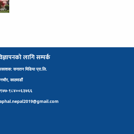
िज्ञापनको लागि सम्पर्क
्रकाशक: सनातन मिडिया प्रा.लि.
ैनचौर, काठमाडौं
९७७-९८४००६३७६६
aphal.nepal2019@gmail.com