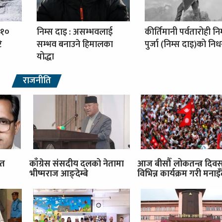
 १०
निम्स दाइ : असम्भवलाई
कीर्तिमानी पर्वतारोही नि
ि
सम्भव बनाउने हिमालका
पुर्जा (निम्स दाइ)को नि
योद्धा
राजनीति
ित
काँग्रेस संसदीय दलको नेतामा
आज बीसौँ लोकतन्त्र दिव
भीष्मराज आङ्देम्बे
विभिन्न कार्यक्रम गरी मनाइँ