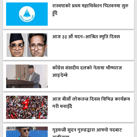
रास्वपाको प्रथम महाधिवेशन चितवनमा सुरु
हुँदै
आज ३३ औँ मदन–आश्रित स्मृति दिवस
काँग्रेस संसदीय दलको नेतामा भीष्मराज
आङ्देम्बे
आज बीसौँ लोकतन्त्र दिवस विभिन्न कार्यक्रम
गरी मनाइँदै
गृहमन्त्री सुदन गुरुङद्वारा आफ्नो पदबाट