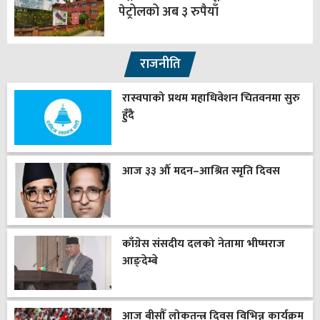
पेट्रोलको अब ३ रुपैयाँ
राजनीति
रास्वपाको प्रथम महाधिवेशन चितवनमा सुरु
हुँदै
आज ३३ औँ मदन–आश्रित स्मृति दिवस
काँग्रेस संसदीय दलको नेतामा भीष्मराज
आङ्देम्बे
आज बीसौँ लोकतन्त्र दिवस विभिन्न कार्यक्रम