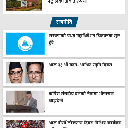
पेट्रोलको अब ३ रुपैयाँ
राजनीति
रास्वपाको प्रथम महाधिवेशन चितवनमा सुरु
हुँदै
आज ३३ औँ मदन–आश्रित स्मृति दिवस
काँग्रेस संसदीय दलको नेतामा भीष्मराज
आङ्देम्बे
आज बीसौँ लोकतन्त्र दिवस विभिन्न कार्यक्रम