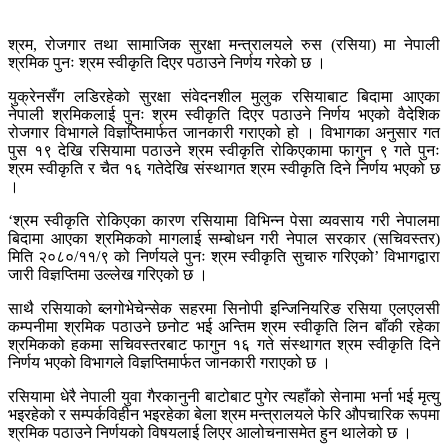
श्रम, रोजगार तथा सामाजिक सुरक्षा मन्त्रालयले रुस (रसिया) मा नेपाली
श्रमिक पुनः श्रम स्वीकृति दिएर पठाउने निर्णय गरेको छ ।
युक्रेनसँग लडिरहेको सुरक्षा संवेदनशील मुलुक रसियाबाट बिदामा आएका
नेपाली श्रमिकलाई पुनः श्रम स्वीकृति दिएर पठाउने निर्णय भएको वैदेशिक
रोजगार विभागले विज्ञप्तिमार्फत जानकारी गराएको हो । विभागका अनुसार गत
पुस १९ देखि रसियामा पठाउने श्रम स्वीकृति रोकिएकामा फागुन ९ गते पुनः
श्रम स्वीकृति र चैत १६ गतेदेखि संस्थागत श्रम स्वीकृति दिने निर्णय भएको छ
।
‘श्रम स्वीकृति रोकिएका कारण रसियामा विभिन्न पेसा व्यवसाय गरी नेपालमा
बिदामा आएका श्रमिकको मागलाई सम्बोधन गरी नेपाल सरकार (सचिवस्तर)
मिति २०८०/११/९ को निर्णयले पुनः श्रम स्वीकृति सुचारु गरिएको’ विभागद्वारा
जारी विज्ञप्तिमा उल्लेख गरिएको छ ।
साथै रसियाको ब्लगोभेचेन्सेक सहरमा सिनोपी इन्जिनियरिङ रसिया एलएलसी
कम्पनीमा श्रमिक पठाउने छनोट भई अन्तिम श्रम स्वीकृति लिन बाँकी रहेका
श्रमिकको हकमा सचिवस्तरबाट फागुन १६ गते संस्थागत श्रम स्वीकृति दिने
निर्णय भएको विभागले विज्ञप्तिमार्फत जानकारी गराएको छ ।
रसियामा धेरै नेपाली युवा गैरकानुनी बाटोबाट पुगेर त्यहाँको सेनामा भर्ना भई मृत्यु
भइरहेको र सम्पर्कविहीन भइरहेका बेला श्रम मन्त्रालयले फेरि औपचारिक रूपमा
श्रमिक पठाउने निर्णयको विषयलाई लिएर आलोचनासमेत हुन थालेको छ ।