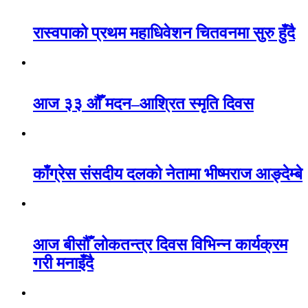
रास्वपाको प्रथम महाधिवेशन चितवनमा सुरु हुँदै
आज ३३ औँ मदन–आश्रित स्मृति दिवस
काँग्रेस संसदीय दलको नेतामा भीष्मराज आङ्देम्बे
आज बीसौँ लोकतन्त्र दिवस विभिन्न कार्यक्रम
गरी मनाइँदै