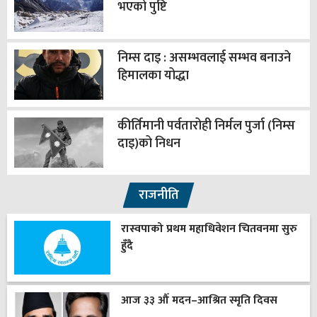
भएको पुष्टि
निम्स दाइ : असम्भवलाई सम्भव बनाउने
हिमालका योद्धा
कीर्तिमानी पर्वतारोही निर्मल पुर्जा (निम्स
दाइ)को निधन
राजनीति
रास्वपाको प्रथम महाधिवेशन चितवनमा सुरु
हुँदै
आज ३३ औँ मदन–आश्रित स्मृति दिवस