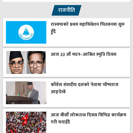
राजनीति
रास्वपाको प्रथम महाधिवेशन चितवनमा सुरु
हुँदै
आज ३३ औँ मदन–आश्रित स्मृति दिवस
काँग्रेस संसदीय दलको नेतामा भीष्मराज
आङ्देम्बे
आज बीसौँ लोकतन्त्र दिवस विभिन्न कार्यक्रम
गरी मनाइँदै