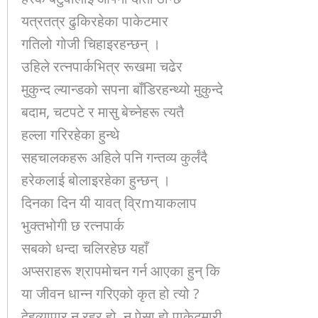
यत्रतत्र ढुकिरहेका पाकेटमार
गतिलो गोजी चिहाइरहन्छन् ।
उहिले रत्नपार्कभित्र रूखमा चढेर
मुकुन्द ल्यान्डको सपना बाँडिरहन्थ्यो मुकुन्दे
बदाम, चटपटे र मासु बेच्नेहरू त्यतै
हल्ला गरिरहेका हुन्थे
सहचालकहरू अहिले पनि गन्तव्य कुर्लंदै
हरेकलाई बोलाइरहेका हुन्छन् ।
दिनका दिन यी यावत् व्रिmयाकलाप
भुक्तभोगी छ रत्नपार्क
सबको धन्दा चलिरहेछ यहाँ
अप्सराहरू श्रापमोचन गर्न आएका हुन् कि
या जीवन धान्न गरिएको कृत हो त्यो ?
देहव्यापार न रहर हो, न पेसा हो पाकेटमारी