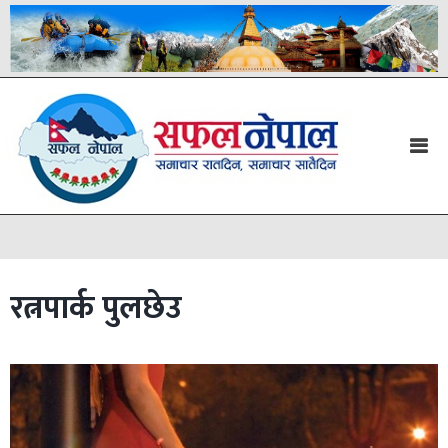
रत्नपार्क पुलछेउ