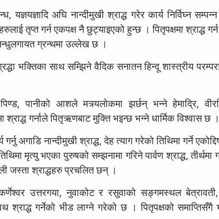
ध, यज्ञयज्ञादि अघि नान्दीमुखी श्राद्ध गरेर कार्य निर्विघ्न सम्पन्न
लाई तृप्त गर्न एकपक्ष नै छुट्याइएको हुन्छ । पितृपक्षमा श्राद्ध गर्
मसिन्धुलगायत ग्रन्थमा उल्लेख छ ।
 श्रद्धा भक्तिका साथ सम्झिने वैदिक सनातन हिन्दू शास्त्रीय परम्प
िण्ड, पानीको आशले मत्र्यलोकमा झर्छन् भन्ने हेमाद्रि, वीरम
 श्राद्ध गर्नाले पितृऋणबाट मुक्ति भइन्छ भन्ने धार्मिक विश्वास छ 
्नु अगाडि नान्दीमुखी श्राद्ध, देह त्याग गरेको तिथिमा गर्ने एकोद्दिष्
ी तिथिमा मृत्यु भएका पुरुषको सम्झनामा गरिने पार्वण श्राद्ध, तीर्थमा ग
पाली जस्ता श्राद्धहरु प्रचलित छन् ।
र्णेश्वर उत्तरगया, नुवाकोट र रसुवाको सङ्गमस्थल बेत्रावती,
ाथ श्राद्ध गर्नेको भीड लाग्ने गरेको छ । पितृपक्षको समाप्तिसँगै