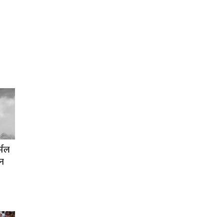
र्मल
धन