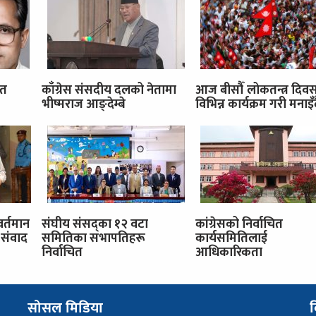
ित
काँग्रेस संसदीय दलको नेतामा
आज बीसौँ लोकतन्त्र दिव
भीष्मराज आङ्देम्बे
विभिन्न कार्यक्रम गरी मनाइँ
वर्तमान
संघीय संसद्का १२ वटा
कांग्रेसको निर्वाचित
संवाद
समितिका सभापतिहरू
कार्यसमितिलाई
निर्वाचित
आधिकारिकता
सोसल मिडिया
व