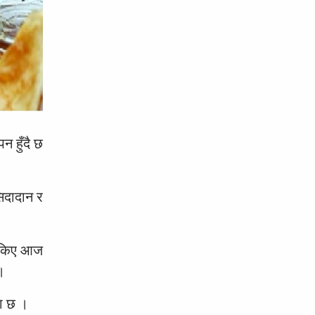
न हुँदै छ
िदादान र
 रोकिए आज
।
रा छ ।