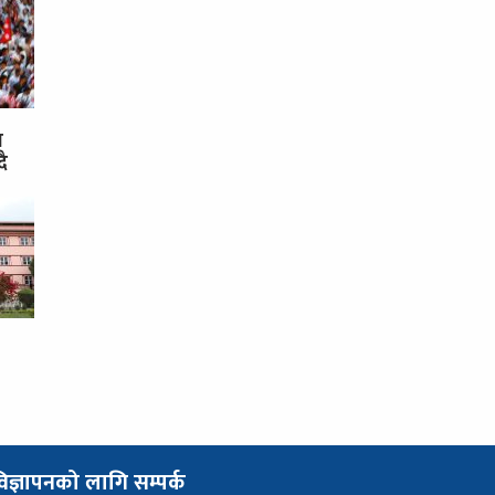
स
दै
िज्ञापनको लागि सम्पर्क