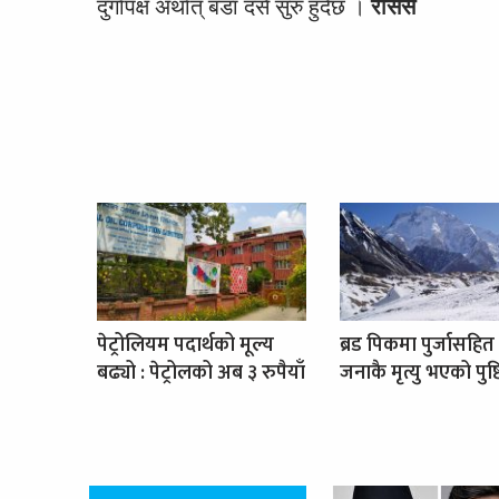
दुर्गापक्ष अर्थात् बडा दसैँ सुरु हुँदैछ ।
रासस
पेट्रोलियम पदार्थको मूल्य
ब्रड पिकमा पुर्जासहित
बढ्यो : पेट्रोलको अब ३ रुपैयाँ
जनाकै मृत्यु भएको पुष्ट