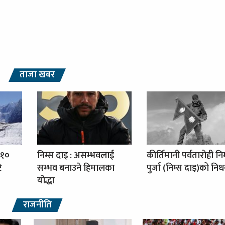
ताजा खबर
 १०
निम्स दाइ : असम्भवलाई
कीर्तिमानी पर्वतारोही नि
ि
सम्भव बनाउने हिमालका
पुर्जा (निम्स दाइ)को नि
योद्धा
राजनीति