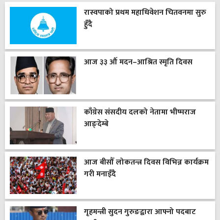
रास्वपाको प्रथम महाधिवेशन चितवनमा सुरु
हुँदै
आज ३३ औँ मदन–आश्रित स्मृति दिवस
काँग्रेस संसदीय दलको नेतामा भीष्मराज
आङ्देम्बे
आज बीसौँ लोकतन्त्र दिवस विभिन्न कार्यक्रम
गरी मनाइँदै
गृहमन्त्री सुदन गुरुङद्वारा आफ्नो पदबाट