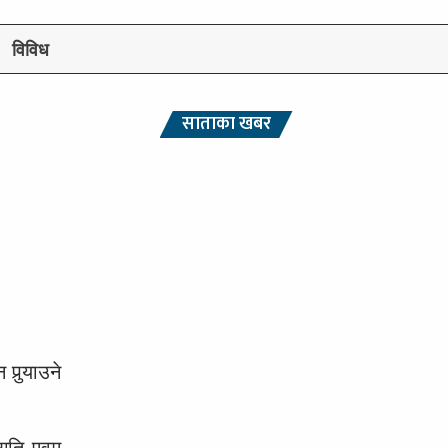
विविध
साताका खबर
ुर्‍याउने
गति एवम्