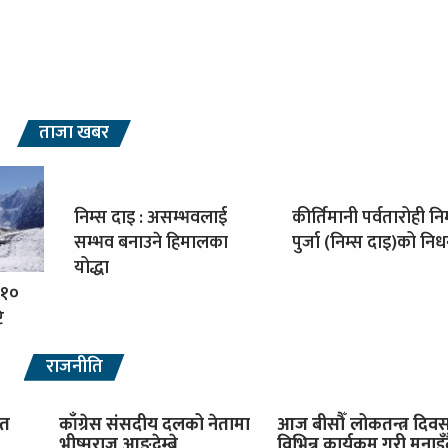
ताजा खबर
निम्स दाइ : असम्भवलाई
कीर्तिमानी पर्वतारोही नि
सम्भव बनाउने हिमालका
पुर्जा (निम्स दाइ)को नि
योद्धा
 १०
ि
राजनीति
ित
काँग्रेस संसदीय दलको नेतामा
आज बीसौँ लोकतन्त्र दिव
भीष्मराज आङ्देम्बे
विभिन्न कार्यक्रम गरी मनाइँ