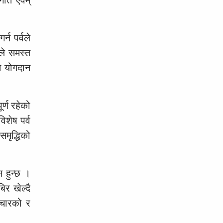
न पर्वले
वले समस्त
न योगदान
र्ण रहेको
िशेष पर्व
समृद्धिको
न हुन्छ ।
र खेल्दै
ाचारको र