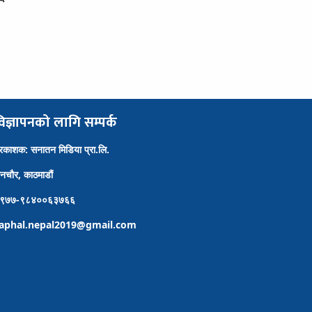
िज्ञापनको लागि सम्पर्क
्रकाशक: सनातन मिडिया प्रा.लि.
ैनचौर, काठमाडौं
९७७-९८४००६३७६६
aphal.nepal2019@gmail.com