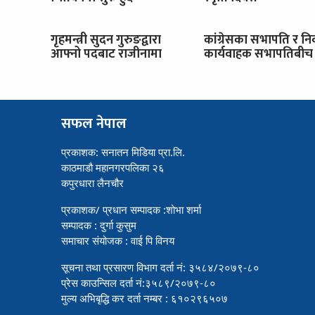
गृहमन्त्री सुदन गुरुङद्वारा
कांग्रेसका सभापति र नि
आफ्नो पदबाट राजीनामा
कार्यवाहक सभापतिबीच 
सफल नेपाल
प्रकाशक: सनातन मिडिया प्रा.लि.
काठमाडौ महानगरपलिका २६
कपुरधारा लैनचौर
प्रकाशक/ प्रधान सम्पादक :शोभा शर्मा
सम्पादक : दुर्गा कुसुम
समाचार संयोजक : वाई पि विनय
सूचना तथा प्रसारण विभाग दर्ता नं: ३५८४/२०७९-८०
प्रेस काउन्सिल दर्ता नं:३५८९/२०७९-८०
मुल्य अभिबृद्धि कर दर्ता नम्बर : ६१०२९६५०७