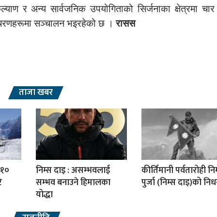
 कल्याण र अन्य सार्वजनिक उपयोगिताको सिर्जनाका क्षेत्रमा च
न चरणहरूमा सञ्चालन भइरहेको छ ।
रासस
ताजा खबर
 १०
निम्स दाइ : असम्भवलाई
कीर्तिमानी पर्वतारोही नि
ि
सम्भव बनाउने हिमालका
पुर्जा (निम्स दाइ)को नि
योद्धा