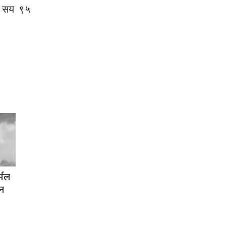
ार सय ९५
र्मल
धन