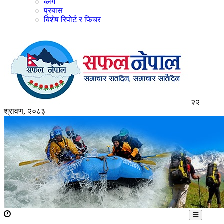
ब्लग
प्रबास
बिशेष रिपोर्ट र फिचर
२२
श्रावण, २०८३