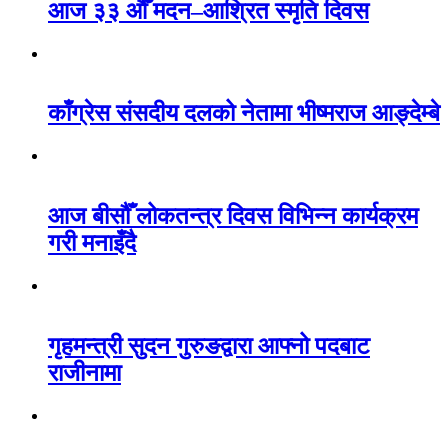
आज ३३ औँ मदन–आश्रित स्मृति दिवस
काँग्रेस संसदीय दलको नेतामा भीष्मराज आङ्देम्बे
आज बीसौँ लोकतन्त्र दिवस विभिन्न कार्यक्रम
गरी मनाइँदै
गृहमन्त्री सुदन गुरुङद्वारा आफ्नो पदबाट
राजीनामा