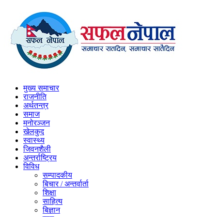
मुख्य समाचार
राजनीति
अर्थतन्त्र
समाज
मनोरञ्जन
खेलकुद
स्वास्थ्य
जिवनशैली
अन्तर्राष्ट्रिय
विविध
सम्पादकीय
बिचार / अन्तर्वार्ता
शिक्षा
साहित्य
बिज्ञान