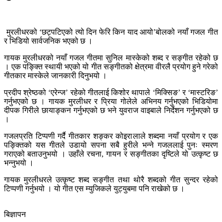
मुरलीधरको ‘छट्पटिएको त्यो दिन फेरि किन याद आयो’बोलको नयाँ गजल गीत
र भिडियो सार्वजनिक भएको छ ।
गायक मुरलीधरको नयाँ गजल गीतमा सुनिल मास्केको शब्द र सङ्गीत रहेको छ
। एक पङ्क्ति स्थायी भएको यो गीत सङ्गीतको क्षेत्रमा वीरलै प्रयोग हुने गरेको
गीतकार मास्केले जानकारी दिनुभयो ।
प्रदीप श्रेष्ठको ‘एरेन्ज’ रहेको गीतलाई किशोर थापाले ‘मिक्सिङ’ र ‘मास्टरिङ’
गर्नुभएको छ । गायक मुरलीधर र प्रिया गोलेले अभिनय गर्नुभएको भिडियोमा
दीपक गिरीले छायाङ्कन गर्नुभएको छ भने युवराज वाइबाले निर्देशन गर्नुभएको छ
।
गजलप्रति टिप्पणी गर्दै गीतकार शङ्कर कोइरालाले शब्दमा नयाँ प्रयोग र एक
पङ्क्तिको यस गीतले उडायो सपना सबै हुरीले भन्ने गजललाई पुनः स्मरण
गराएको बताउनुभयो । उहाँले रचना, गायन र सङ्गीतका दृष्टिले यो उत्कृष्ट छ
भन्नुभयो ।
गायक मुरलीधरले उत्कृष्ट शब्द सङ्गीत तथा थोरै शब्दको गीत सुन्दर रहेको
टिप्पणी गर्नुभयो । यो गीत एस म्युजिकले युट्युबमा पनि राखेको छ ।
बिज्ञापन