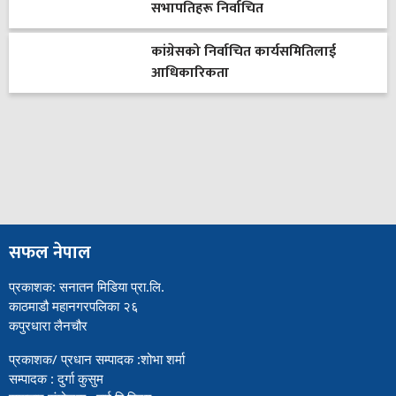
सभापतिहरू निर्वाचित
कांग्रेसको निर्वाचित कार्यसमितिलाई
आधिकारिकता
सफल नेपाल
प्रकाशक: सनातन मिडिया प्रा.लि.
काठमाडौ महानगरपलिका २६
कपुरधारा लैनचौर
प्रकाशक/ प्रधान सम्पादक :शोभा शर्मा
सम्पादक : दुर्गा कुसुम