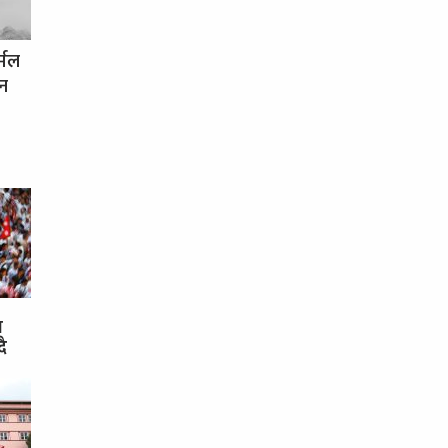
र्मल
धन
स
दै