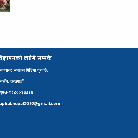
िज्ञापनको लागि सम्पर्क
्रकाशक: सनातन मिडिया प्रा.लि.
ैनचौर, काठमाडौं
९७७-९८४००६३७६६
aphal.nepal2019@gmail.com