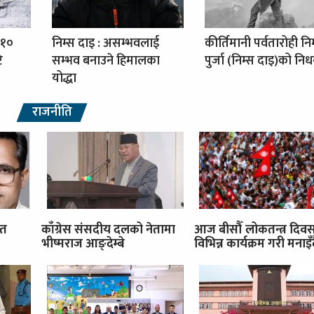
 १०
निम्स दाइ : असम्भवलाई
कीर्तिमानी पर्वतारोही नि
ि
सम्भव बनाउने हिमालका
पुर्जा (निम्स दाइ)को नि
योद्धा
राजनीति
ित
काँग्रेस संसदीय दलको नेतामा
आज बीसौँ लोकतन्त्र दिव
भीष्मराज आङ्देम्बे
विभिन्न कार्यक्रम गरी मनाइँ