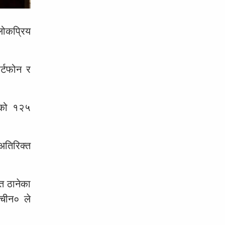
 लोकप्रिय
र्टफोन र
िएको १२५
 अतिरिक्त
त ठानेका
९चीन० ले