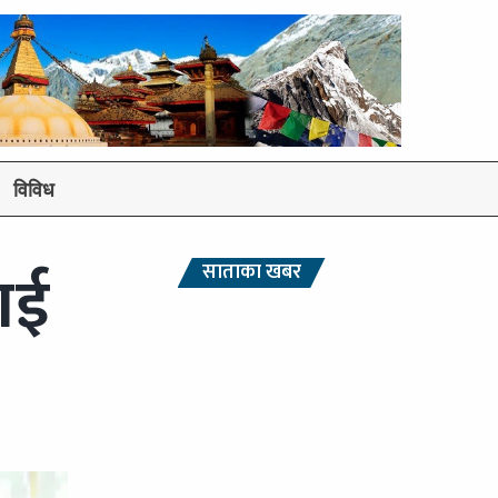
विविध
लाई
साताका खबर