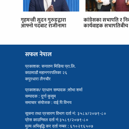
गृहमन्त्री सुदन गुरुङद्वारा
कांग्रेसका सभापति र नि
आफ्नो पदबाट राजीनामा
कार्यवाहक सभापतिबीच 
सफल नेपाल
प्रकाशक: सनातन मिडिया प्रा.लि.
काठमाडौ महानगरपलिका २६
कपुरधारा लैनचौर
प्रकाशक/ प्रधान सम्पादक :शोभा शर्मा
सम्पादक : दुर्गा कुसुम
समाचार संयोजक : वाई पि विनय
सूचना तथा प्रसारण विभाग दर्ता नं: ३५८४/२०७९-८०
प्रेस काउन्सिल दर्ता नं:३५८९/२०७९-८०
मुल्य अभिबृद्धि कर दर्ता नम्बर : ६१०२९६५०७