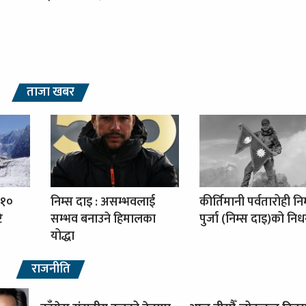
ताजा खबर
 १०
निम्स दाइ : असम्भवलाई
कीर्तिमानी पर्वतारोही नि
ि
सम्भव बनाउने हिमालका
पुर्जा (निम्स दाइ)को नि
योद्धा
राजनीति