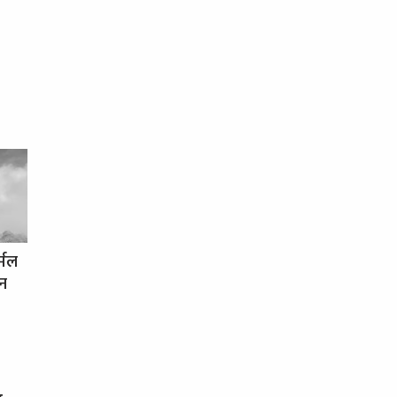
र्मल
धन