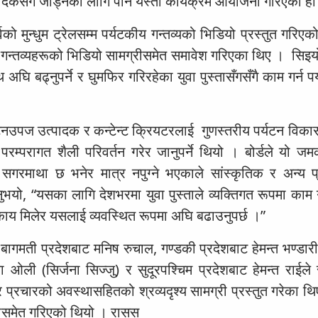
ादकसँग जोड्नका लागि पनि यस्तो कार्यक्रम आयोजना गरिएको हो
वको मुन्धुम ट्रेलसम्म पर्यटकीय गन्तव्यको भिडियो प्रस्तुत गरिए
का गन्तव्यहरूको भिडियो सामग्रीसमेत समावेश गरिएका थिए । सिइय
घि बढ्नुपर्ने र घुमफिर गरिरहेका युवा पुस्तासँगसँगै काम गर्न पर्
नउपज उत्पादक र कन्टेन्ट क्रियटरलाई गुणस्तरीय पर्यटन विकास
 परम्परागत शैली परिवर्तन गरेर जानुपर्ने थियो । बोर्डले यो जमर
रमाथा छ भनेर मात्र नपुग्ने भएकाले सांस्कृतिक र अन्य प
नुभयो, “यसका लागि देशभरमा युवा पुस्ताले व्यक्तिगत रूपमा काम
काय मिलेर यसलाई व्यवस्थित रूपमा अघि बढाउनुपर्छ ।”
ागमती प्रदेशबाट मनिष रुचाल, गण्डकी प्रदेशबाट हेमन्त भण्डारी,
ा ओली (सिर्जना सिज्जु) र सुदूरपश्चिम प्रदेशबाट हेमन्त राईले 
र प्रचारको अवस्थासहितको श्रव्यदृश्य सामग्री प्रस्तुत गरेका थ
रियासमेत गरिएको थियो । रासस