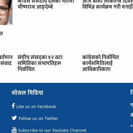
काँग्रेस संसदीय दलको नेतामा
आज बीसौँ लोकतन्त्र दिव
भीष्मराज आङ्देम्बे
विभिन्न कार्यक्रम गरी मनाइँ
ित
वर्तमान
संघीय संसद्का १२ वटा
कांग्रेसको निर्वाचित
संवाद
समितिका सभापतिहरू
कार्यसमितिलाई
निर्वाचित
आधिकारिकता
सोसल मिडिया
व
प
Like us on Facebook
ल
Follow us on Twitter
+
Subscribe to our Youtube Channel