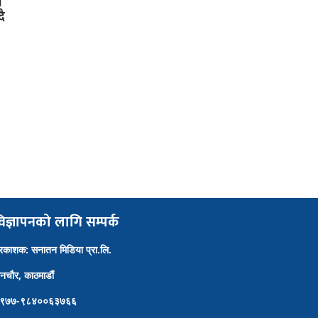
स
दै
िज्ञापनको लागि सम्पर्क
्रकाशक: सनातन मिडिया प्रा.लि.
ैनचौर, काठमाडौं
९७७-९८४००६३७६६