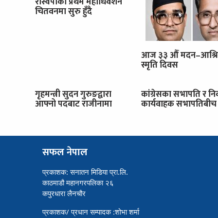
रास्वपाको प्रथम महाधिवेशन
चितवनमा सुरु हुँदै
आज ३३ औँ मदन–आश्र
स्मृति दिवस
गृहमन्त्री सुदन गुरुङद्वारा
कांग्रेसका सभापति र नि
आफ्नो पदबाट राजीनामा
कार्यवाहक सभापतिबीच 
सफल नेपाल
प्रकाशक: सनातन मिडिया प्रा.लि.
काठमाडौ महानगरपलिका २६
कपुरधारा लैनचौर
प्रकाशक/ प्रधान सम्पादक :शोभा शर्मा