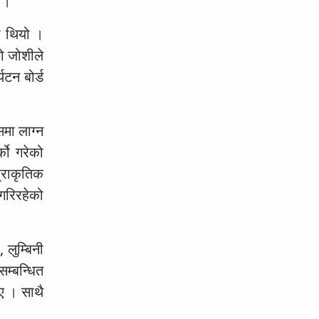
 ।”
को थियो ।
ो जोशीले
यटन बोर्ड
मा लाग्न
्को गरेको
्राकृतिक
 गरिरहेको
 लुम्बिनी
सम्बन्धित
िए । साथै