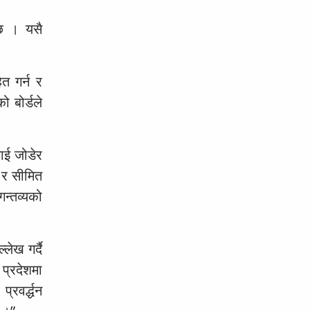
 छ । यसै
ित गर्न र
ो बोर्डले
लाई जोडेर
ै र सीमित
गन्तव्यको
लेख गर्दै
प्रदेशमा
रवर्द्धन