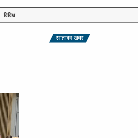
विविध
साताका खबर