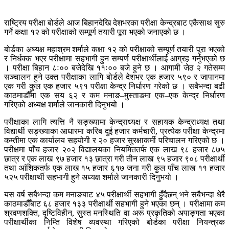
राष्ट्रिय परीक्षा बोर्डले आज बिहानदेखि देशभरका परीक्षा केन्द्रबाट एकैसाथ सुरु
गर्ने कक्षा १२ को परीक्षाको सम्पूर्ण तयारी पूरा भएको जनाएको छ ।
बोर्डका अध्यक्ष महाश्रम शर्माले कक्षा १२ को परीक्षाको सम्पूर्ण तयारी पूरा भएको
र निर्धक्क भएर परीक्षामा सहभागी हुन सम्पर्ण परीक्षार्थीलाई आग्रह गर्नुभएको छ
। परीक्षा बिहान ८ः०० बजेदेखि ११ः०० बजे हुने छ । आगामी जेठ २ गतेसम्म
सञ्चालन हुने उक्त परीक्षाका लागि बोर्डले देशभर एक हजार ५९० र जापानमा
एक गरी कुल एक हजार ५९१ परीक्षा केन्द्र निर्धारण गरेको छ । सबैभन्दा बढी
काठमाडौँमा एक सय ६२ र कम मनाङ–मुस्ताङमा एक–एक केन्द्र निर्धारण
गरिएको अध्यक्ष शर्माले जानकारी दिनुभयो ।
परीक्षाका लागि त्यत्ति नै सङ्ख्यामा केन्द्राध्यक्ष र सहायक केन्द्राध्यक्ष तथा
विद्यार्थी सङ्ख्याका आधारमा करिब दुई हजार कर्मचारी, प्रत्येक परीक्षा केन्द्रमा
कम्तीमा एक कार्यालय सहयोगी र २० हजार सुरक्षाकर्मी परिचालन गरिएको छ ।
परीक्षमा पाँच हजार २०२ विद्यालयका नियमिततर्फ एक लाख ९८ हजार ८७५
छात्र र एक लाख ९७ हजार १३ छात्रा गरी तीन लाख ९५ हजार ९०८ परीक्षार्थी
तथा आंशिकतर्फ एक लाख १५ हजार ६१७ जना गरी कुल पाँच लाख ११ हजार
५२५ परीक्षार्थी सहभागी हुने अध्यक्ष शर्माले जानकारी दिनुभयो ।
यस वर्ष सबैभन्दा कम मनाङबाट ४५ परीक्षार्थी सहभागी हुँदैछन् भने सबैभन्दा धेरै
काठमाडौँबाट ६८ हजार १३३ परीक्षार्थी सहभागी हुने भएका छन् । परीक्षामा कम
श्रवणशक्ति, दृष्टिविहीन, सुस्त मनस्थिति वा अरू प्रकृतिको अपाङ्गता भएका
परीक्षार्थीका निम्ति विशेष व्यवस्था गरिएको बोर्डका परीक्षा नियन्त्रक