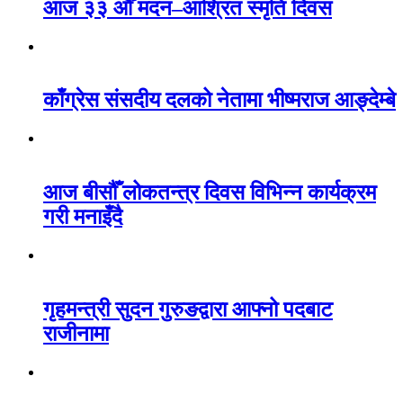
आज ३३ औँ मदन–आश्रित स्मृति दिवस
काँग्रेस संसदीय दलको नेतामा भीष्मराज आङ्देम्बे
आज बीसौँ लोकतन्त्र दिवस विभिन्न कार्यक्रम
गरी मनाइँदै
गृहमन्त्री सुदन गुरुङद्वारा आफ्नो पदबाट
राजीनामा