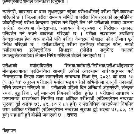
कृष्णप्रसाद शर्माले जानकारी दिनुभयो ।
त्यसैगरी, कारागार वा बाल सुधारगृहमा रहेका परीक्षार्थीलाई परीक्षा दिने व्यवस्था
गरिएको छ । जिल्ला परीक्षा समन्वय समिति वा परीक्षा नियन्त्रकको अनुमतिबिना
जोकोहीलाई परीक्षा केन्द्रमा प्रवेश गर्न दिइने छैन भने परीक्षाको मर्यादा पालना
नगरेको अवस्थामा केन्द्राध्यक्ष, सहायक केन्द्राध्यक्ष र निरीक्षक तत्काल
परिवर्तन गर्न सक्ने व्यवस्था गरिएको छ । परीक्षा सञ्चालन अवधिभर
केन्द्राध्यक्षबाहेक अरू कसैले पनि परीक्षा केन्द्रमा मोबाइल फोन लैजान पूर्ण
निषेध गरिएको छ । परीक्षार्थीलाई परीक्षा हलभित्र मोबाइल फोन, स्मार्ट
घडीलगायत इलेक्ट्रोनिक डिभाइस (लोडेड डकुमेन्ट नभएको
क्याल्कुलेटरबाहेक) लैजान निषेध गरिएको बोर्डले जनाएको छ ।
परीक्षाको मर्यादाविपरीत शिक्षक/कर्मचारी/निरीक्षक/परीक्षार्थीहरूबाट
मोबाइललगायत प्रतिबन्धित सामग्री लगेको अवस्थामा सर्च÷अनुगमन गर्दा
नियन्त्रणमा लिएमा उक्त सामग्रीका सम्बन्धमा शिक्षा ऐन, २०२८ को दफा १७
(१ क) ‘च’ अनुरूप परीक्षाको मर्यादा भङ्ग गरेको अभियोगमा कानुनी कारबाही
गरिने व्यवस्था गरिएको छ । परीक्षाको पहिलो दिन अनिवार्य अङ्ग्रेजी, संस्कृत
रचना, बुद्ध शिक्षा, उर्दू व्याकरण विषयको परीक्षा हुनेछ । परीक्षामा साधारण र
परम्परागत धारतर्फका नियमित तथा आंशिक परीक्षार्थी (रजिस्ट्रेशन नम्बरका
सुरुका दुई अङ्क ७८, ७९, ८० र ८१ हुने) र प्राविधिक धारतर्फका नियमित
तथा आंशिक परीक्षार्थी (रजिस्ट्रेशन नम्बरका सुरुका दुई अङ्क ७९, ८०, ८१
हुने) सहभागी हुने बोर्डले जनाएको छ ।
रासस
बिज्ञापन