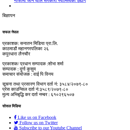
नाफामा जान थाले सरकारी स्वामित्वका उद्योग
बिज्ञापन
सफल नेपाल
प्रकाशक: सनातन मिडिया प्रा.लि.
काठमाडौ महानगरपलिका २६
कपुरधारा लैनचौर
प्रकाशक/ प्रधान सम्पादक :शोभा शर्मा
सम्पादक : दुर्गा कुसुम
समाचार संयोजक : वाई पि विनय
सूचना तथा प्रसारण विभाग दर्ता नं: ३५८४/२०७९-८०
प्रेस काउन्सिल दर्ता नं:३५८९/२०७९-८०
मुल्य अभिबृद्धि कर दर्ता नम्बर : ६१०२९६५०७
सोसल मिडिया
Like us on Facebook
Follow us on Twitter
Subscribe to our Youtube Channel