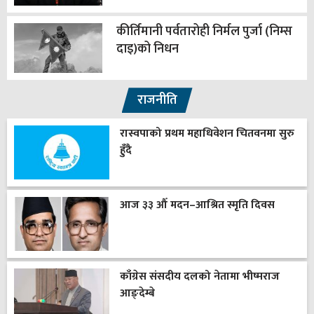
कीर्तिमानी पर्वतारोही निर्मल पुर्जा (निम्स
दाइ)को निधन
राजनीति
रास्वपाको प्रथम महाधिवेशन चितवनमा सुरु
हुँदै
आज ३३ औँ मदन–आश्रित स्मृति दिवस
काँग्रेस संसदीय दलको नेतामा भीष्मराज
आङ्देम्बे