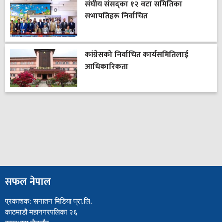
संघीय संसद्का १२ वटा समितिका
सभापतिहरू निर्वाचित
कांग्रेसको निर्वाचित कार्यसमितिलाई
आधिकारिकता
सफल नेपाल
प्रकाशक: सनातन मिडिया प्रा.लि.
काठमाडौ महानगरपलिका २६