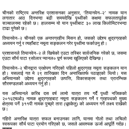
चीनको राष्ट्रिय अन्तरिक्ष प्रशासनका अनुसार, ‘तियानवेन–२’ नामक यान
लगातार आठ दिनभन्दा बढी समयदेखि पृथ्वीको कक्षमा सफलतापूर्वक
सञ्चालनमा रहेको छ। हालसम्म यो यान पृथ्वीबाट ३० लाख किलोमिटरभन्दा
टाढा पुगेको छ।
तियानवेन–२ चीनको एक अन्तरग्रहीय मिसन हो, जसको उद्देश्य क्षुद्रग्रहको
अध्ययन गर्नु र त्यहाँबाट नमूना सङ्कलन गरेर पृथ्वीमा फर्काउनु हो।
प्रशासनले तियानवेन–२ ले खिचेको एउटा तस्बिर सार्वजनिक गरेको छ, जसमा
एउटा सौर्य पाटा ९सोलार प्यानल० पूर्ण रूपमा खुलिएको देखिन्छ।
तियानवेन–२ चीनद्वारा प्रक्षेपण गरिएको पहिलो क्षुद्रग्रह नमूना सङ्कलन यान
हो। यसलाई गत मे २९ तारिखका दिन अन्तरिक्षतर्फ पठाइएको थियो। यस
अभियानको उद्देश्य क्षुद्रग्रहको उत्पत्ति, विकासक्रम तथा प्रारम्भिक
सौरमण्डलको अध्ययन गर्नु हो।
यस अभियानले करिब दस वर्ष लामो यात्रा तय गर्दै पृथ्वी नजिकको
२०१६एचओ३ नामक क्षुद्रग्रहबाट नमूना सङ्कलन गर्ने र ग्रहपथको मुख्य
क्षेत्रमा पर्ने ३११पी नामक पुच्छ्रे तारा (धूमकेतु) को अध्ययन गर्ने लक्ष्य राखेको
छ।
गहिरो अन्तरिक्ष यात्रा सफल बनाउनका लागि, यानमा गोलो तथा लचिलो
स्वरूपका सौर्य पाटा प्रयोग गरिएको छ, जसले आवश्यक ऊर्जा आपूर्ति गर्दछ।