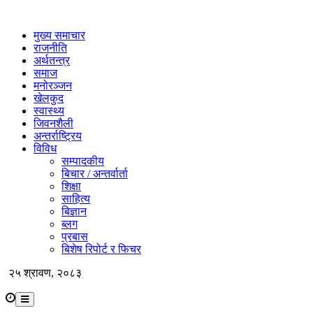
मुख्य समाचार
राजनीति
अर्थतन्त्र
समाज
मनोरञ्जन
खेलकुद
स्वास्थ्य
जिवनशैली
अन्तर्राष्ट्रिय
विविध
सम्पादकीय
बिचार / अन्तर्वार्ता
शिक्षा
साहित्य
बिज्ञान
ब्लग
प्रबास
बिशेष रिपोर्ट र फिचर
२५ श्रावण, २०८३