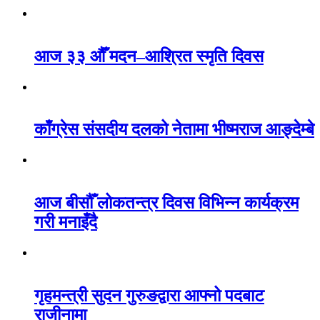
आज ३३ औँ मदन–आश्रित स्मृति दिवस
काँग्रेस संसदीय दलको नेतामा भीष्मराज आङ्देम्बे
आज बीसौँ लोकतन्त्र दिवस विभिन्न कार्यक्रम
गरी मनाइँदै
गृहमन्त्री सुदन गुरुङद्वारा आफ्नो पदबाट
राजीनामा