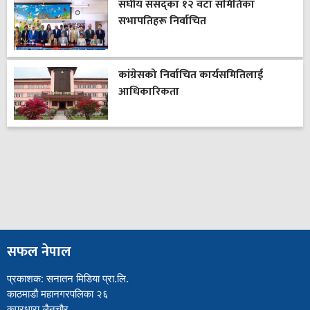
संघीय संसद्का १२ वटा समितिका
सभापतिहरू निर्वाचित
कांग्रेसको निर्वाचित कार्यसमितिलाई
आधिकारिकता
सफल नेपाल
प्रकाशक: सनातन मिडिया प्रा.लि.
काठमाडौ महानगरपलिका २६
कपुरधारा लैनचौर