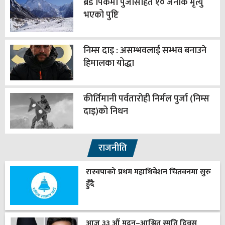
ब्रड पिकमा पुर्जासहित १० जनाकै मृत्यु
भएको पुष्टि
निम्स दाइ : असम्भवलाई सम्भव बनाउने
हिमालका योद्धा
कीर्तिमानी पर्वतारोही निर्मल पुर्जा (निम्स
दाइ)को निधन
राजनीति
रास्वपाको प्रथम महाधिवेशन चितवनमा सुरु
हुँदै
आज ३३ औँ मदन–आश्रित स्मृति दिवस