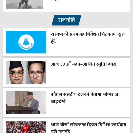
राजनीति
रास्वपाको प्रथम महाधिवेशन चितवनमा सुरु
हुँदै
आज ३३ औँ मदन–आश्रित स्मृति दिवस
काँग्रेस संसदीय दलको नेतामा भीष्मराज
आङ्देम्बे
आज बीसौँ लोकतन्त्र दिवस विभिन्न कार्यक्रम
गरी मनाइँदै