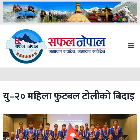
यु–२० महिला फुटबल टोलीको बिदाइ