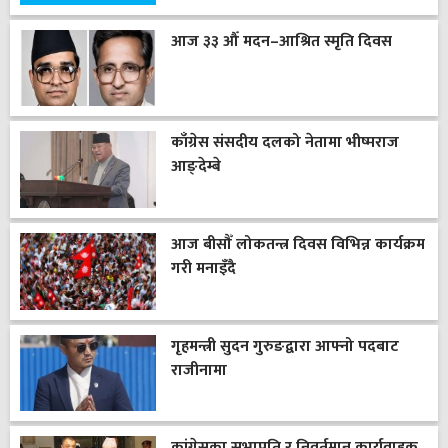
आज ३३ औँ मदन–आश्रित स्मृति दिवस
काँग्रेस संसदीय दलको नेतामा भीष्मराज
आङ्देम्बे
आज बीसौँ लोकतन्त्र दिवस विभिन्न कार्यक्रम
गरी मनाइँदै
गृहमन्त्री सुदन गुरुङद्वारा आफ्नो पदबाट
राजीनामा
कांग्रेसका सभापति र निवर्तमान कार्यवाहक