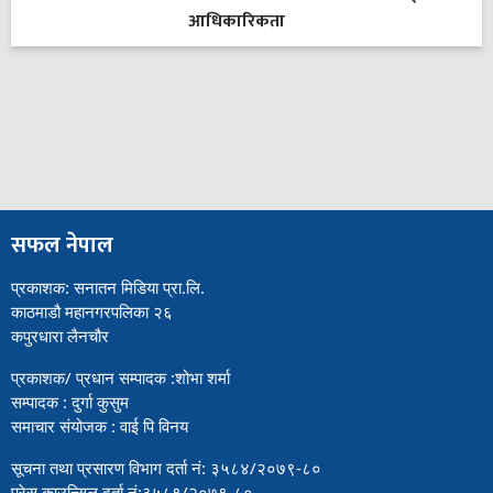
आधिकारिकता
सफल नेपाल
प्रकाशक: सनातन मिडिया प्रा.लि.
काठमाडौ महानगरपलिका २६
कपुरधारा लैनचौर
प्रकाशक/ प्रधान सम्पादक :शोभा शर्मा
सम्पादक : दुर्गा कुसुम
समाचार संयोजक : वाई पि विनय
सूचना तथा प्रसारण विभाग दर्ता नं: ३५८४/२०७९-८०
प्रेस काउन्सिल दर्ता नं:३५८९/२०७९-८०