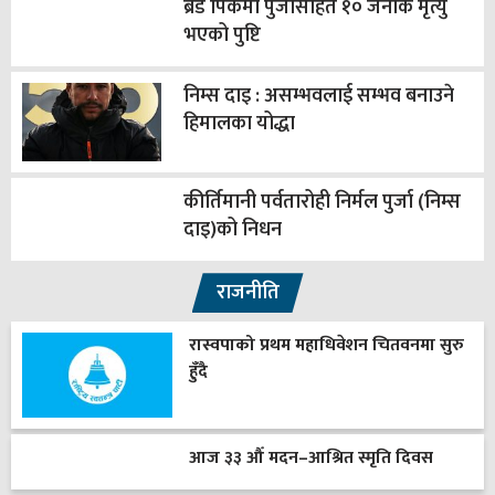
ब्रड पिकमा पुर्जासहित १० जनाकै मृत्यु
भएको पुष्टि
निम्स दाइ : असम्भवलाई सम्भव बनाउने
हिमालका योद्धा
कीर्तिमानी पर्वतारोही निर्मल पुर्जा (निम्स
दाइ)को निधन
राजनीति
रास्वपाको प्रथम महाधिवेशन चितवनमा सुरु
हुँदै
आज ३३ औँ मदन–आश्रित स्मृति दिवस