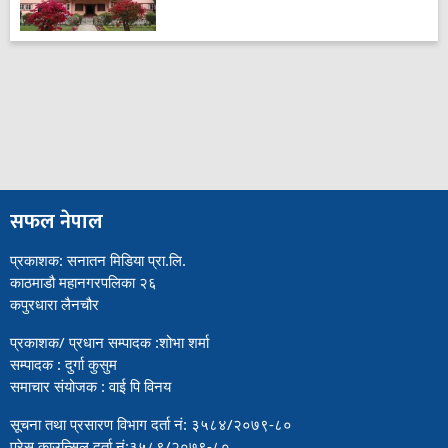
सफल नेपाल
प्रकाशक: सनातन मिडिया प्रा.लि.
काठमाडौ महानगरपलिका २६
कपुरधारा लैनचौर
प्रकाशक/ प्रधान सम्पादक :शोभा शर्मा
सम्पादक : दुर्गा कुसुम
समाचार संयोजक : वाई पि विनय
सूचना तथा प्रसारण विभाग दर्ता नं: ३५८४/२०७९-८०
प्रेस काउन्सिल दर्ता नं:३५८९/२०७९-८०