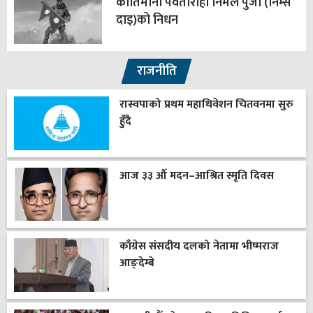
कीर्तिमानी पर्वतारोही निर्मल पुर्जा (निम्स
दाइ)को निधन
राजनीति
रास्वपाको प्रथम महाधिवेशन चितवनमा सुरु
हुँदै
आज ३३ औँ मदन–आश्रित स्मृति दिवस
काँग्रेस संसदीय दलको नेतामा भीष्मराज
आङ्देम्बे