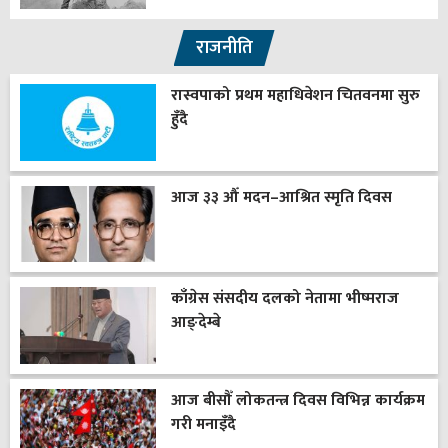
राजनीति
रास्वपाको प्रथम महाधिवेशन चितवनमा सुरु
हुँदै
आज ३३ औँ मदन–आश्रित स्मृति दिवस
काँग्रेस संसदीय दलको नेतामा भीष्मराज
आङ्देम्बे
आज बीसौँ लोकतन्त्र दिवस विभिन्न कार्यक्रम
गरी मनाइँदै